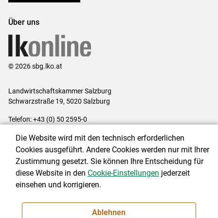
Über uns
© 2026 sbg.lko.at
Landwirtschaftskammer Salzburg
Schwarzstraße 19, 5020 Salzburg
Telefon: +43 (0) 50 2595-0
E-Mail:
office@lk-salzburg.at
Die Website wird mit den technisch erforderlichen
Impressum
|
Kontakt
|
Datenschutzerklärung
|
Barrierefreiheit
|
Cookies ausgeführt. Andere Cookies werden nur mit Ihrer
Cookie-Einstellungen
Zustimmung gesetzt. Sie können Ihre Entscheidung für
diese Website in den
Cookie-Einstellungen
jederzeit
einsehen und korrigieren.
NEWSLETTER
Ablehnen