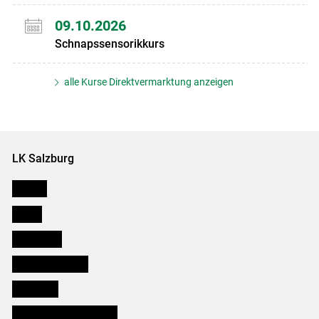
09.10.2026
Schnapssensorikkurs
alle Kurse Direktvermarktung anzeigen
LK Salzburg
Karriere
Presse
Downloads
Salzburger Bauer
lk Planbau
Bezirksbauernkammern