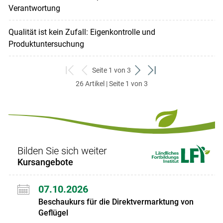
Verantwortung
Qualität ist kein Zufall: Eigenkontrolle und
Produktuntersuchung
Seite 1 von 3
zum
zurück
weiter
zum
26 Artikel | Seite 1 von 3
ersten
zum
zum
letzten
Set
vorigen
nächsten
Set
Set
Set
Bilden Sie sich weiter
Kursangebote
07.10.2026
Beschaukurs für die Direktvermarktung von
Geflügel