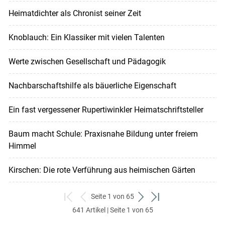
Heimatdichter als Chronist seiner Zeit
Knoblauch: Ein Klassiker mit vielen Talenten
Werte zwischen Gesellschaft und Pädagogik
Nachbarschaftshilfe als bäuerliche Eigenschaft
Ein fast vergessener Rupertiwinkler Heimatschriftsteller
Baum macht Schule: Praxisnahe Bildung unter freiem
Himmel
Kirschen: Die rote Verführung aus heimischen Gärten
Seite 1 von 65
zum
zurück
weiter
zum
641 Artikel | Seite 1 von 65
ersten
zum
zum
letzten