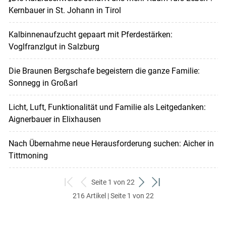
Kernbauer in St. Johann in Tirol
Kalbinnenaufzucht gepaart mit Pferdestärken:
Voglfranzlgut in Salzburg
Die Braunen Bergschafe begeistern die ganze Familie:
Sonnegg in Großarl
Licht, Luft, Funktionalität und Familie als Leitgedanken:
Aignerbauer in Elixhausen
Nach Übernahme neue Herausforderung suchen: Aicher in
Tittmoning
Seite 1 von 22
zum
zurück
weiter
zum
216 Artikel | Seite 1 von 22
ersten
zum
zum
letzten
Set
vorigen
nächsten
Set
Set
Set