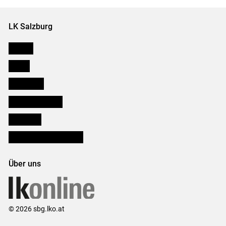
LK Salzburg
Karriere
Presse
Downloads
Salzburger Bauer
lk Planbau
Bezirksbauernkammern
Über uns
© 2026 sbg.lko.at