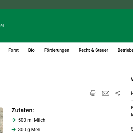
NÖ
OÖ
SBG
STMK
TIROL
VBG
WIEN
Forst
Bio
Förderungen
Recht & Steuer
Betrieb
K
Zutaten:
500 ml Milch
300 g Mehl