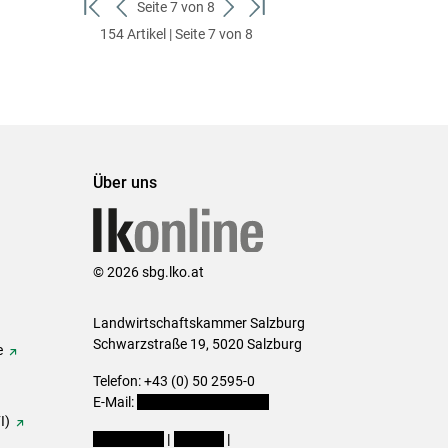
Seite 7 von 8
zum
zurück
weiter
zum
154 Artikel | Seite 7 von 8
ersten
zum
zum
letzten
Set
vorigen
nächsten
Set
Set
Set
Über uns
© 2026 sbg.lko.at
Landwirtschaftskammer Salzburg
Schwarzstraße 19, 5020 Salzburg
e
Telefon: +43 (0) 50 2595-0
E-Mail:
office@lk-salzburg.at
I)
Impressum
|
Kontakt
|