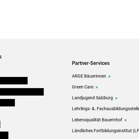
s
Partner-Services
ARGE Bäuerinnen
auernkammern
Green Care
erinnen und Mitarbeiter
Landjugend Salzburg
er Bauer
Lehrlings- &. Fachausbildungsstell
Lebensqualität Bauernhof
e
Ländliches Fortbildungsinstitut (LF
eigen