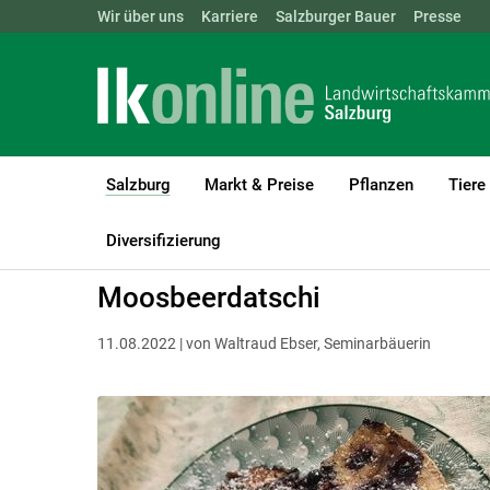
Landwirtschaftskammern:
Wir über uns
Karriere
Salzburger Bauer
ÖSTERREICH
BGLD
Presse
KTN
Salzburg
Markt & Preise
Pflanzen
Tiere
(current)1
LK Salzburg
Salzburg
Salzburger Bauer
Rezepte
Diversifizierung
Moosbeerdatschi
11.08.2022 | von Waltraud Ebser, Seminarbäuerin