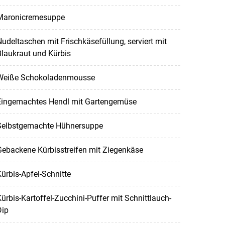
Maronicremesuppe
udeltaschen mit Frischkäsefüllung, serviert mit
laukraut und Kürbis
Weiße Schokoladenmousse
Eingemachtes Hendl mit Gartengemüse
Selbstgemachte Hühnersuppe
ebackene Kürbisstreifen mit Ziegenkäse
ürbis-Apfel-Schnitte
ürbis-Kartoffel-Zucchini-Puffer mit Schnittlauch-
Dip