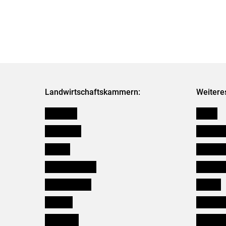
Landwirtschaftskammern:
Weitere
Österreich
Presse
Burgenland
Bezirksb
Kärnten
Mitarbeit
Niederösterreich
Salzburg
Oberösterreich
Karriere
Salzburg
Verbänd
Steiermark
Kleinanz