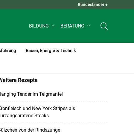
Bundesländer +
QUICK LINKS +
BILDUNG
BERATUNG
sführung
Bauen, Energie & Technik
Weitere Rezepte
Hanging Tender im Teigmantel
ronfleisch und New York Stripes als
kurzangebratene Steaks
Sülzchen von der Rindszunge