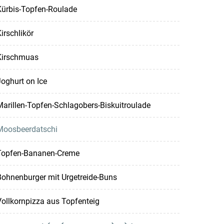
Kürbis-Topfen-Roulade
irschlikör
Kirschmuas
oghurt on Ice
arillen-Topfen-Schlagobers-Biskuitroulade
Moosbeerdatschi
Topfen-Bananen-Creme
Bohnenburger mit Urgetreide-Buns
ollkornpizza aus Topfenteig