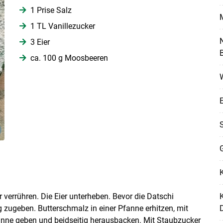
1 Prise Salz
1 TL Vanillezucker
N
3 Eier
B
ca. 100 g Moosbeeren
Skip to main content
G
K
 verrühren. Die Eier unterheben. Bevor die Datschi
K
zugeben. Butterschmalz in einer Pfanne erhitzen, mit
anne geben und beidseitig herausbacken. Mit Staubzucker