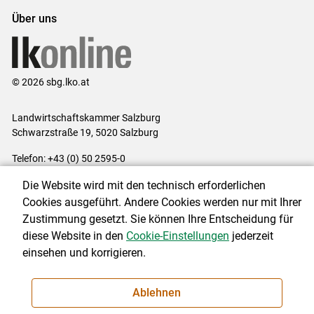
Über uns
© 2026 sbg.lko.at
Landwirtschaftskammer Salzburg
Schwarzstraße 19, 5020 Salzburg
Telefon: +43 (0) 50 2595-0
E-Mail:
office@lk-salzburg.at
Die Website wird mit den technisch erforderlichen
Impressum
|
Kontakt
|
Datenschutzerklärung
|
Barrierefreiheit
|
Cookies ausgeführt. Andere Cookies werden nur mit Ihrer
Cookie-Einstellungen
Zustimmung gesetzt. Sie können Ihre Entscheidung für
diese Website in den
Cookie-Einstellungen
jederzeit
einsehen und korrigieren.
NEWSLETTER
Ablehnen