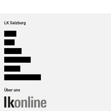
LK Salzburg
Karriere
Presse
Downloads
Salzburger Bauer
lk Planbau
Bezirksbauernkammern
Über uns