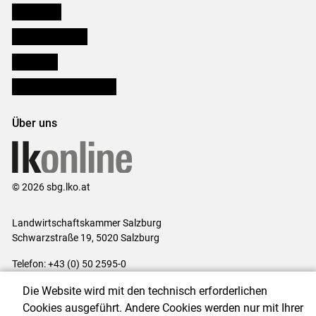
Downloads
Salzburger Bauer
lk Planbau
Bezirksbauernkammern
Über uns
© 2026 sbg.lko.at
Landwirtschaftskammer Salzburg
Schwarzstraße 19, 5020 Salzburg
Telefon: +43 (0) 50 2595-0
E-Mail:
office@lk-salzburg.at
Die Website wird mit den technisch erforderlichen
Impressum
|
Kontakt
|
Datenschutzerklärung
|
Barrierefreiheit
|
Cookies ausgeführt. Andere Cookies werden nur mit Ihrer