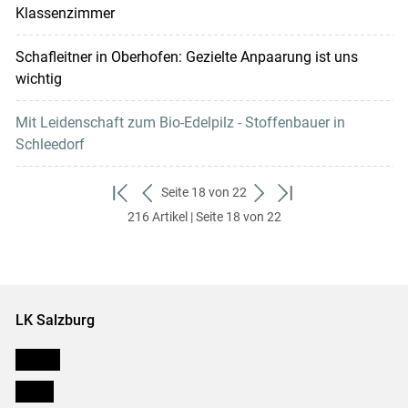
Klassenzimmer
Schafleitner in Oberhofen: Gezielte Anpaarung ist uns
wichtig
Mit Leidenschaft zum Bio-Edelpilz - Stoffenbauer in
Schleedorf
Seite 18 von 22
zum
zurück
weiter
zum
216 Artikel | Seite 18 von 22
ersten
zum
zum
letzten
Set
vorigen
nächsten
Set
Set
Set
LK Salzburg
Karriere
Presse