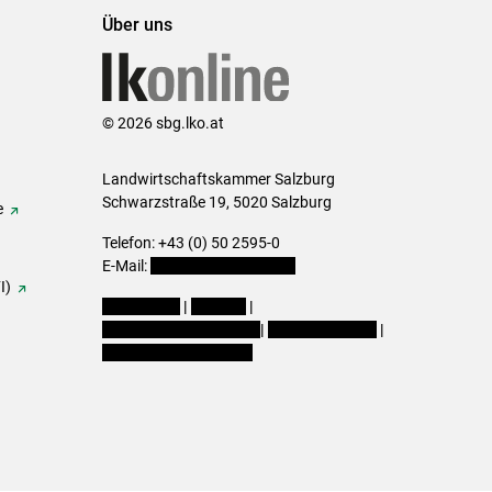
Über uns
© 2026 sbg.lko.at
Landwirtschaftskammer Salzburg
Schwarzstraße 19, 5020 Salzburg
e
Telefon: +43 (0) 50 2595-0
E-Mail:
office@lk-salzburg.at
I)
Impressum
|
Kontakt
|
Datenschutzerklärung
|
Barrierefreiheit
|
Cookie-Einstellungen