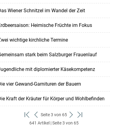
as Wiener Schnitzel im Wandel der Zeit
Erdbeersaison: Heimische Früchte im Fokus
wei wichtige kirchliche Termine
Gemeinsam stark beim Salzburger Frauenlauf
Jugendliche mit diplomierter Käsekompetenz
ie vier Gewand-Garnituren der Bauern
ie Kraft der Kräuter für Körper und Wohlbefinden
Seite 3 von 65
zum
zurück
weiter
zum
641 Artikel | Seite 3 von 65
ersten
zum
zum
letzten
Set
vorigen
nächsten
Set