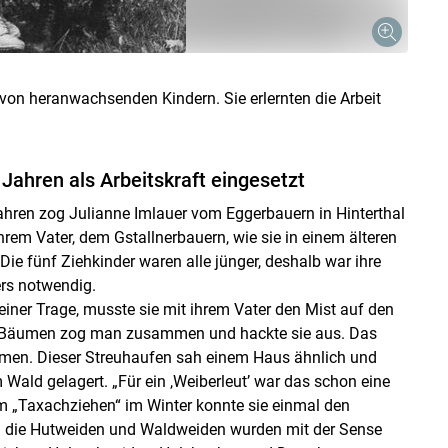
on he­ranwachsenden Kindern. Sie erlernten die Arbeit
Jahren als Arbeitskraft eingesetzt
ahren zog Julianne Imlauer vom Eggerbauern in Hinter­thal
rem Vater, dem Gstallnerbauern, wie sie in einem älteren
ie fünf Zieh­kinder waren alle jünger, deshalb war ihre
ers notwendig.
 einer Trage, musste sie mit ihrem Vater den Mist auf den
en Bäumen zog man zusammen und hackte sie aus. Das
men. Die­ser Streuhaufen sah einem Haus ähnlich und
Wald gelagert. „Für ein ,Weiberleut’ war das schon eine
eim „Taxachziehen“ im Winter konnte sie einmal den
uch die Hutweiden und Waldweiden wurden mit der Sense