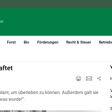
NÖ
OÖ
SBG
STMK
TIROL
VBG
WIEN
Forst
Bio
Förderungen
Recht & Steuer
Betrieb
aftet
H
V
eplant, um überleben zu können. Außerdem galt sie
l
twas wurde!“.
S