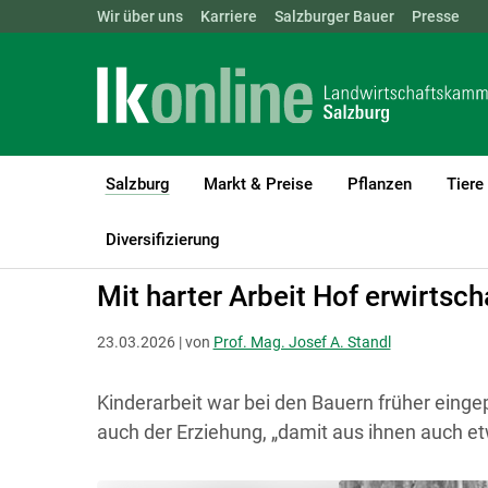
Landwirtschaftskammern:
Wir über uns
Karriere
Salzburger Bauer
ÖSTERREICH
BGLD
Presse
KTN
Salzburg
Markt & Preise
Pflanzen
Tiere
(current)1
LK Salzburg
Salzburg
Salzburger Bauer
Land und Leben
Diversifizierung
Mit harter Arbeit Hof erwirtsch
23.03.2026 | von
Prof. Mag. Josef A. Standl
Kinderarbeit war bei den Bauern früher eing
auch der Erziehung, „damit aus ihnen auch e