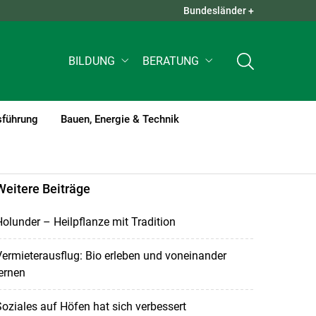
Bundesländer +
QUICK LINKS +
BILDUNG
BERATUNG
sführung
Bauen, Energie & Technik
Weitere Beiträge
olunder – Heilpflanze mit Tradition
ermieterausflug: Bio erleben und voneinander
ernen
oziales auf Höfen hat sich verbessert