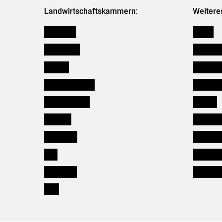
Landwirtschaftskammern:
Weitere
Österreich
Presse
Burgenland
Bezirksb
Kärnten
Mitarbeit
Niederösterreich
Salzburg
Oberösterreich
Karriere
Salzburg
Verbänd
Steiermark
Kleinanz
Tirol
Wildökol
Vorarlberg
Downloa
Wien