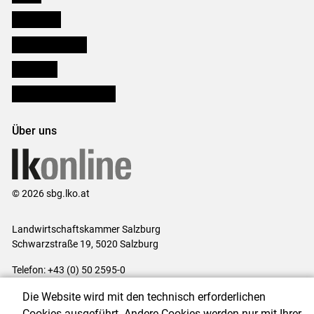
Downloads
Salzburger Bauer
lk Planbau
Bezirksbauernkammern
Über uns
© 2026 sbg.lko.at
Landwirtschaftskammer Salzburg
Schwarzstraße 19, 5020 Salzburg
Telefon: +43 (0) 50 2595-0
E-Mail:
office@lk-salzburg.at
Die Website wird mit den technisch erforderlichen
Impressum
|
Kontakt
|
Datenschutzerklärung
|
Barrierefreiheit
|
Cookies ausgeführt. Andere Cookies werden nur mit Ihrer