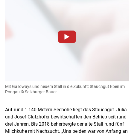
Zum Abspielen von YouTube-Videos auf dieser Website
müssen Cookies gesetzt werden
.
Für weitere Informationen lesen Sie bitte unsere
Datenschutzerklärung
.Sie können Ihre Entscheidung für
diese Website in den Cookie-Einstellungen jederzeit
einsehen und korrigieren
Mit Galloways und neuem Stall in die Zukunft: Stauchgut Eben im
Pongau
© Salzburger Bauer
Cookies Einstellungen
Skip to main content
Akzeptieren
Auf rund 1.140 Metern Seehöhe liegt das Stauchgut. Julia
und Josef Glatzhofer bewirtschaften den Betrieb seit rund
drei Jahren. Bis 2018 beherbergte der alte Stall rund fünf
Milchkühe mit Nachzucht. „Uns beiden war von Anfang an