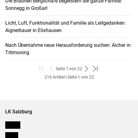
Die Braunen Bergschafe begeistern die ganze Familie:
Sonnegg in Großarl
Licht, Luft, Funktionalität und Familie als Leitgedanken:
Aignerbauer in Elixhausen
Nach Übernahme neue Herausforderung suchen: Aicher in
Tittmoning
Seite 1 von 22
zum
zurück
weiter
zum
216 Artikel | Seite 1 von 22
ersten
zum
zum
letzten
Set
vorigen
nächsten
Set
Set
Set
LK Salzburg
Karriere
Presse