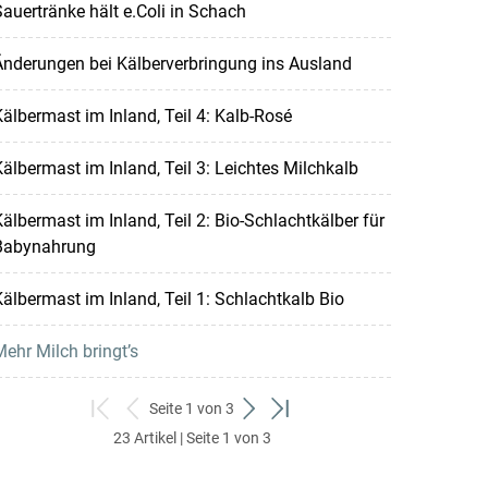
auertränke hält e.Coli in Schach
nderungen bei Kälberverbringung ins Ausland
älbermast im Inland, Teil 4: Kalb-Rosé
älbermast im Inland, Teil 3: Leichtes Milchkalb
älbermast im Inland, Teil 2: Bio-Schlachtkälber für
Babynahrung
älbermast im Inland, Teil 1: Schlachtkalb Bio
ehr Milch bringt’s
Seite 1 von 3
zum
zurück
weiter
zum
23 Artikel | Seite 1 von 3
ersten
zum
zum
letzten
Set
vorigen
nächsten
Set