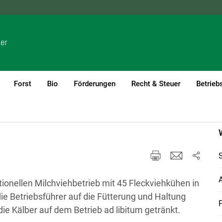
NÖ
OÖ
SBG
STMK
TIROL
VBG
WIEN
Forst
Bio
Förderungen
Recht & Steuer
Betrieb
(current)1
A
ionellen Milchviehbetrieb mit 45 Fleckviehkühen in
e Betriebsführer auf die Fütterung und Haltung
P
die Kälber auf dem Betrieb ad libitum getränkt.