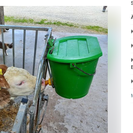
S
Ä
K
K
K
K
M