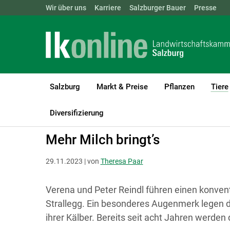
Landwirtschaftskammern:
Wir über uns
Karriere
Salzburger Bauer
ÖSTERREICH
BGLD
Presse
KTN
Salzburg
Markt & Preise
Pflanzen
Tiere
LK Salzburg
Tiere
Rinder
Kälber & Jungvieh
Diversifizierung
Mehr Milch bringt’s
29.11.2023 | von
Theresa Paar
Verena und Peter Reindl führen einen konvent
Strallegg. Ein besonderes Augenmerk legen di
ihrer Kälber. Bereits seit acht Jahren werden 