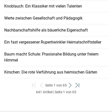
Knoblauch: Ein Klassiker mit vielen Talenten
Werte zwischen Gesellschaft und Pädagogik
Nachbarschaftshilfe als bäuerliche Eigenschaft
Ein fast vergessener Rupertiwinkler Heimatschriftsteller
Baum macht Schule: Praxisnahe Bildung unter freiem
Himmel
Kirschen: Die rote Verführung aus heimischen Gärten
Seite 1 von 65
zum
zurück
weiter
zum
641 Artikel | Seite 1 von 65
ersten
zum
zum
letzten
Set
vorigen
nächsten
Set
Set
Set