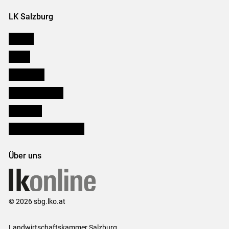
LK Salzburg
Karriere
Presse
Downloads
Salzburger Bauer
lk Planbau
Bezirksbauernkammern
Über uns
© 2026 sbg.lko.at
Landwirtschaftskammer Salzburg