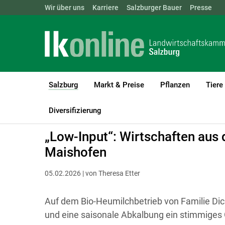
Landwirtschaftskammern:
Wir über uns
Karriere
Salzburger Bauer
ÖSTERREICH
BGLD
Presse
KTN
Salzburg
Markt & Preise
Pflanzen
Tiere
(current)1
LK Salzburg
Salzburg
Salzburger Bauer
Betriebsreportagen
Diversifizierung
„Low-Input“: Wirtschaften aus 
Maishofen
05.02.2026 | von Theresa Etter
Auf dem Bio-Heumilchbetrieb von Familie Dic
und eine saisonale Abkalbung ein stimmige