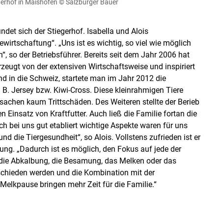
gerhof in Maishofen
© Salzburger Bauer
n
Akzeptieren
et sich der Stiegerhof. Isabella und Alois
ewirtschaftung“. „Uns ist es wichtig, so viel wie möglich
 so der Betriebsführer. Bereits seit dem Jahr 2006 hat
zeugt von der extensiven Wirtschaftsweise und inspiriert
d in die Schweiz, startete man im Jahr 2012 die
B. Jersey bzw. Kiwi-Cross. Diese kleinrahmigen Tiere
sachen kaum Trittschäden. Des Weiteren stellte der Berieb
insatz von Kraftfutter. Auch ließ die Familie fortan die
ch bei uns gut etabliert wichtige Aspekte waren für uns
d die Tiergesundheit“, so Alois. Vollstens zufrieden ist er
ung. „Dadurch ist es möglich, den Fokus auf jede der
s die Abkalbung, die Besamung, das Melken oder das
rschieden werden und die Kombination mit der
Melkpause bringen mehr Zeit für die Familie.“