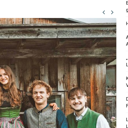
E
g
Previous
Next
H
A
L
K
V
D
F
L
L