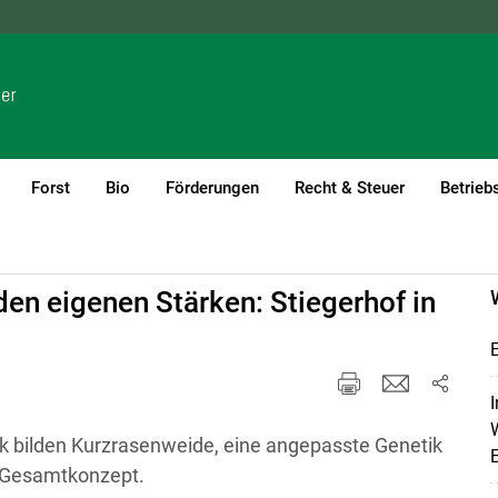
NÖ
OÖ
SBG
STMK
TIROL
VBG
WIEN
Forst
Bio
Förderungen
Recht & Steuer
Betrieb
den eigenen Stärken: Stiegerhof in
E
I
W
k bilden Kurzrasenweide, eine angepasste Genetik
s Gesamtkonzept.