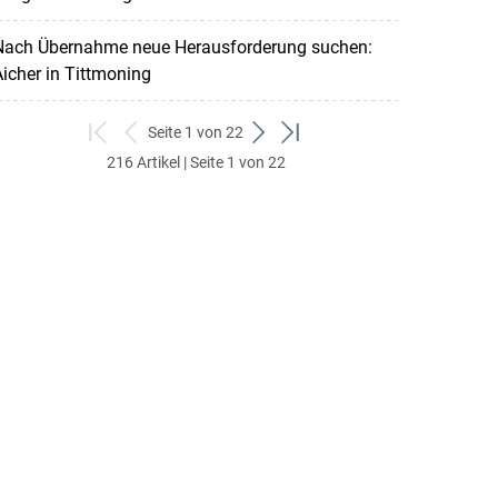
Nach Übernahme neue Herausforderung suchen:
icher in Tittmoning
Seite 1 von 22
zum
zurück
weiter
zum
216 Artikel | Seite 1 von 22
ersten
zum
zum
letzten
Set
vorigen
nächsten
Set
Set
Set