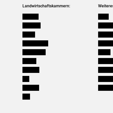
Landwirtschaftskammern:
Weitere
Österreich
Presse
Burgenland
Bezirksb
Kärnten
Mitarbeit
Niederösterreich
Salzburg
Oberösterreich
Karriere
Salzburg
Verbänd
Steiermark
Kleinanz
Tirol
Wildökol
Vorarlberg
Downloa
Wien