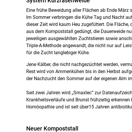
System Kurzrasenweide
Eine frühe Beweidung aller Flächen ab Ende März sc
Im Sommer verbringen die Kühe Tag und Nacht auf de
dieser Zeit wird kaum Heu zugefüttert. Die Fläche,
aus dem Kompoststall gedüngt, die Dauerweide nur 
jeweiligen ausgewählten Zuchtstieren sowie anschli
Triple-A-Methode angewandt, die nicht nur auf Lei
für die Zucht langlebiger Kühe.
Jene Kälber, die nicht nachgezüchtet werden, vermar
Rest wird von Ammenkühen bis in den Herbst aufg
der Nachzucht den Sommer auf der eigenen Alm im 
Seit zwei Jahren wird „Smaxtec“ zur Datenaufzeic
Krankheitsverläufe und Brunst frühzeitig erkennen 
Homöopathie und ist seit über15 Jahren antibiotika
Neuer Kompoststall