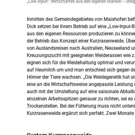
„Low-Input“: Wirtschaften aus den eigenen Stärken – Stie
Cookies Einstellunge
Inmitten des Gemeindegebietes von Maishofen befind
Dick setzen bei ihrem Betrieb auf eine „Low-Input-B
aus den eigenen Ressourcen produzieren zu können“,
der Betrieb das Konzept einer Kurzrasenweide. Über
von Auslandsreisen nach Australien, Neuseeland un
Kreuzungszucht mit geeigneten Weiderassen wie z. 
eignen sich für die Weidehaltung optimal und verur
auf Heumilch um und man entschied sich gegen den E
Hörner der Tiere wachsen. „Die Weidegenetik hat si
eine an die Wirtschaftsweise angepasste Leistung un
auch mit der Umstellung auf eine saisonale Abkalb
einzelnen Arbeitsspitzen genauer zu richten, sei e
Trockenstellen. Bei der Fütterung muss nicht unte
Kurzrasenweide ergänzt sich perfekt. Zwei Monate 