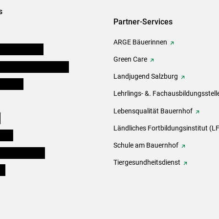
s
Partner-Services
ARGE Bäuerinnen
auernkammern
Green Care
erinnen und Mitarbeiter
Landjugend Salzburg
er Bauer
Lehrlings- &. Fachausbildungsstell
Lebensqualität Bauernhof
e
Ländliches Fortbildungsinstitut (LF
eigen
Schule am Bauernhof
ogisches Forum
Tiergesundheitsdienst
ds