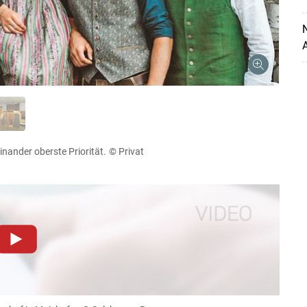
A
Skip to main content
nander oberste Priorität.
© Privat
dieser Website müssen Cookies gesetzt werden
.
Datenschutzerklärung
.Sie können Ihre Entscheidung für
llungen jederzeit einsehen und korrigieren