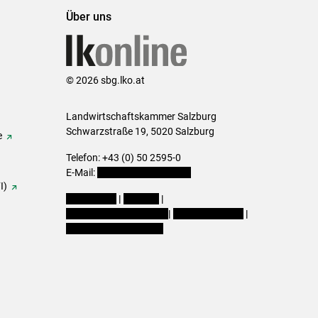
Über uns
© 2026 sbg.lko.at
Landwirtschaftskammer Salzburg
Schwarzstraße 19, 5020 Salzburg
e
Telefon: +43 (0) 50 2595-0
E-Mail:
office@lk-salzburg.at
I)
Impressum
|
Kontakt
|
Datenschutzerklärung
|
Barrierefreiheit
|
Cookie-Einstellungen