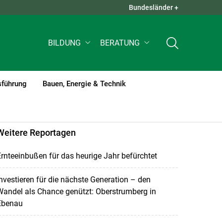
Bundesländer +
QUICK LINKS +
BILDUNG
BERATUNG
sführung
Bauen, Energie & Technik
Weitere Reportagen
rnteeinbußen für das heurige Jahr befürchtet
nvestieren für die nächste Generation – den
andel als Chance genützt: Oberstrumberg in
Ebenau