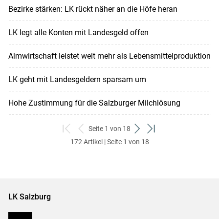
Bezirke stärken: LK rückt näher an die Höfe heran
LK legt alle Konten mit Landesgeld offen
Almwirtschaft leistet weit mehr als Lebensmittelproduktion
LK geht mit Landesgeldern sparsam um
Hohe Zustimmung für die Salzburger Milchlösung
Seite 1 von 18
zum
zurück
weiter
zum
172 Artikel | Seite 1 von 18
ersten
zum
zum
letzten
Set
vorigen
nächsten
Set
Set
Set
LK Salzburg
Karriere