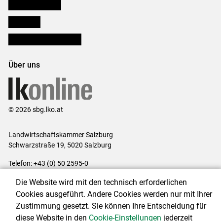
Salzburger Bauer
lk Planbau
Bezirksbauernkammern
Über uns
© 2026 sbg.lko.at
Landwirtschaftskammer Salzburg
Schwarzstraße 19, 5020 Salzburg
Telefon: +43 (0) 50 2595-0
E-Mail:
office@lk-salzburg.at
Die Website wird mit den technisch erforderlichen
Impressum
|
Kontakt
|
Datenschutzerklärung
|
Barrierefreiheit
|
Cookies ausgeführt. Andere Cookies werden nur mit Ihrer
Cookie-Einstellungen
Zustimmung gesetzt. Sie können Ihre Entscheidung für
diese Website in den
Cookie-Einstellungen
jederzeit