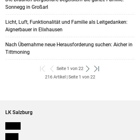
Sonnegg in Großarl
Licht, Luft, Funktionalität und Familie als Leitgedanken:
Aignerbauer in Elixhausen
Nach Übernahme neue Herausforderung suchen: Aicher in
Tittmoning
Seite 1 von 22
zum
zurück
weiter
zum
216 Artikel | Seite 1 von 22
ersten
zum
zum
letzten
Set
vorigen
nächsten
Set
Set
Set
LK Salzburg
Karriere
Presse