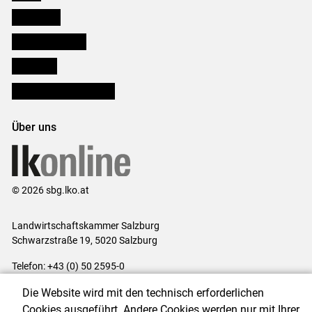
Downloads
Salzburger Bauer
lk Planbau
Bezirksbauernkammern
Über uns
© 2026 sbg.lko.at
Landwirtschaftskammer Salzburg
Schwarzstraße 19, 5020 Salzburg
Telefon: +43 (0) 50 2595-0
E-Mail:
office@lk-salzburg.at
Die Website wird mit den technisch erforderlichen
Impressum
|
Kontakt
|
Datenschutzerklärung
|
Barrierefreiheit
|
Cookies ausgeführt. Andere Cookies werden nur mit Ihrer