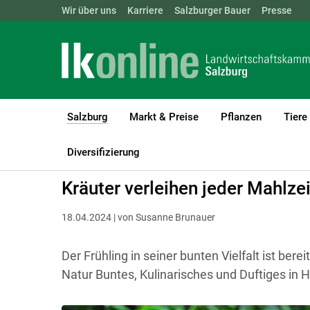
Landwirtschaftskammern:
Wir über uns
Karriere
Salzburger Bauer
ÖSTERREICH
BGLD
Presse
KTN
Salzburg
Markt & Preise
Pflanzen
Tiere
(current)1
LK Salzburg
Salzburg
Salzburger Bauer
Land und Leben
Diversifizierung
Kräuter verleihen jeder Mahlz
18.04.2024 | von Susanne Brunauer
Der Frühling in seiner bunten Vielfalt ist ber
Natur Buntes, Kulinarisches und Duftiges in Hü