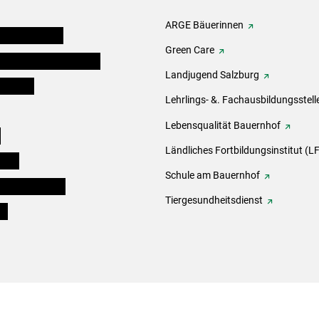
ARGE Bäuerinnen
auernkammern
Green Care
erinnen und Mitarbeiter
Landjugend Salzburg
er Bauer
Lehrlings- &. Fachausbildungsstell
Lebensqualität Bauernhof
e
Ländliches Fortbildungsinstitut (LF
eigen
Schule am Bauernhof
ogisches Forum
Tiergesundheitsdienst
ds