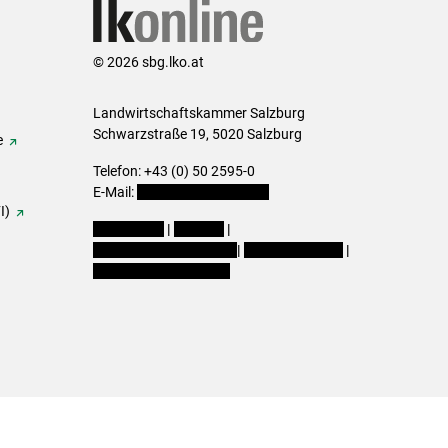
© 2026 sbg.lko.at
Landwirtschaftskammer Salzburg
Schwarzstraße 19, 5020 Salzburg
e
Telefon: +43 (0) 50 2595-0
E-Mail:
office@lk-salzburg.at
I)
Impressum
|
Kontakt
|
Datenschutzerklärung
|
Barrierefreiheit
|
Cookie-Einstellungen