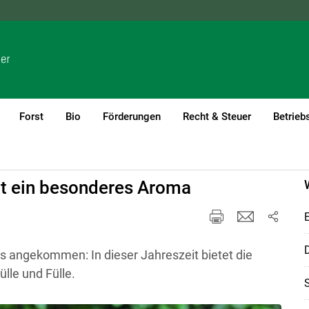
NÖ
OÖ
SBG
STMK
TIROL
VBG
WIEN
Forst
Bio
Förderungen
Recht & Steuer
Betrieb
eit ein besonderes Aroma
E
D
eits angekommen: In dieser Jahreszeit bietet die
lle und Fülle.
S