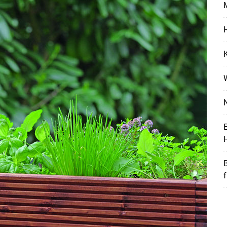
M
H
K
Skip to main content
N
E
H