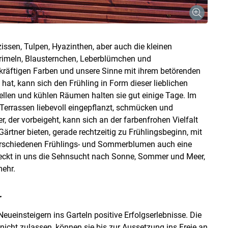
issen, Tulpen, Hyazinthen, aber auch die kleinen
Primeln, Blausternchen, Leberblümchen und
 kräftigen Farben und unsere Sinne mit ihrem betörenden
hat, kann sich den Frühling in Form dieser lieblichen
llen und kühlen Räumen halten sie gut einige Tage. Im
f Terrassen liebevoll eingepflanzt, schmücken und
, der vorbeigeht, kann sich an der farbenfrohen Vielfalt
Gärtner bieten, gerade rechtzeitig zu Frühlingsbeginn, mit
verschiedenen Frühlings- und Sommerblumen auch eine
weckt in uns die Sehnsucht nach Sonne, Sommer und Meer,
ehr.
r
Neueinsteigern ins Garteln positive Erfolgserlebnisse. Die
nicht zulassen, können sie bis zur Aussetzung ins Freie an