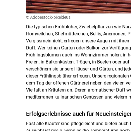
© Adobestock/pixeldeus
Die typischen Frühblüher, Zwiebelpflanzen wie Narz
Hornveilchen, Stiefmütterchen, Bellis, Anemonen, 
Vergissmeinnicht, erfreuen unsere Augen mit ihren
Duft. Wer keinen Garten oder Balkon zur Verfügung 
Frühlingsblumen auch ins Wohnzimmer holen, in he
Freien, in Balkonkästen, Trögen, in Beeten oder au
verschönern sie unsere Häuser und Gärten, und jeder
dieser Frühlingsblüher erfreuen. Unsere regionalen 
dem Tag der offenen Gärtnerei neben den vielen 
Vielfalt an Kräutern an. Deren aromatischer Duft 
mediterranen kulinarischen Genüssen und vielem m
Erfolgserlebnisse auch für Neueinsteige
Fast alle Kräuter sind pflegeleicht und bieten auch 
Auswahl ist riesig, wenn es die Temperaturen noch 