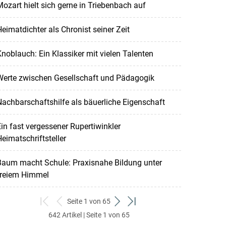
ozart hielt sich gerne in Triebenbach auf
eimatdichter als Chronist seiner Zeit
noblauch: Ein Klassiker mit vielen Talenten
Werte zwischen Gesellschaft und Pädagogik
achbarschaftshilfe als bäuerliche Eigenschaft
in fast vergessener Rupertiwinkler
eimatschriftsteller
Baum macht Schule: Praxisnahe Bildung unter
freiem Himmel
Seite 1 von 65
zum
zurück
weiter
zum
642 Artikel | Seite 1 von 65
ersten
zum
zum
letzten