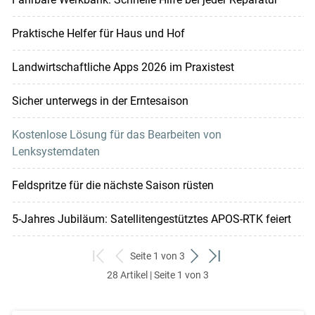
Praktische Helfer für Haus und Hof
Landwirtschaftliche Apps 2026 im Praxistest
Sicher unterwegs in der Erntesaison
Kostenlose Lösung für das Bearbeiten von
Lenksystemdaten
Feldspritze für die nächste Saison rüsten
5-Jahres Jubiläum: Satellitengestütztes APOS-RTK feiert
Seite 1 von 3
zum
zurück
weiter
zum
28 Artikel | Seite 1 von 3
ersten
zum
zum
letzten
Set
vorigen
nächsten
Set