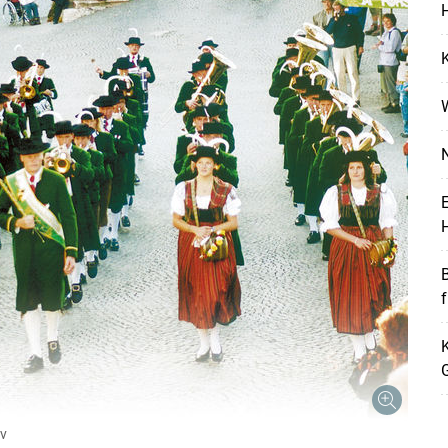
H
K
N
E
H
K
v