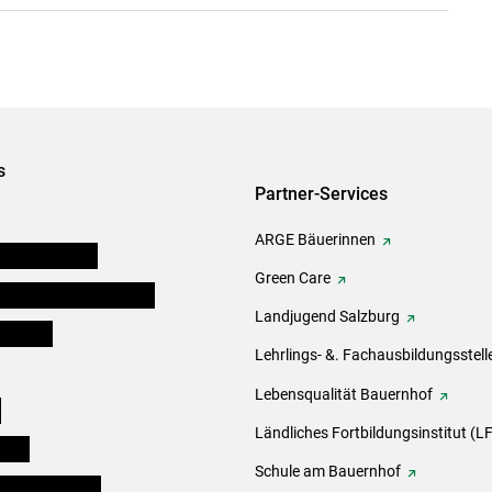
s
Partner-Services
ARGE Bäuerinnen
auernkammern
Green Care
erinnen und Mitarbeiter
Landjugend Salzburg
er Bauer
Lehrlings- &. Fachausbildungsstell
Lebensqualität Bauernhof
e
Ländliches Fortbildungsinstitut (LF
eigen
Schule am Bauernhof
ogisches Forum