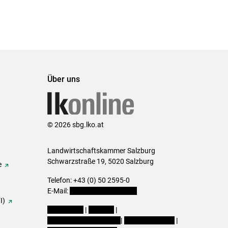
Über uns
© 2026 sbg.lko.at
Landwirtschaftskammer Salzburg
Schwarzstraße 19, 5020 Salzburg
e
Telefon: +43 (0) 50 2595-0
E-Mail:
office@lk-salzburg.at
I)
Impressum
|
Kontakt
|
Datenschutzerklärung
|
Barrierefreiheit
|