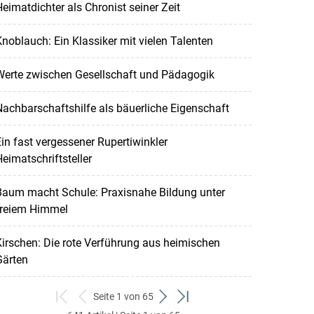
eimatdichter als Chronist seiner Zeit
noblauch: Ein Klassiker mit vielen Talenten
Werte zwischen Gesellschaft und Pädagogik
achbarschaftshilfe als bäuerliche Eigenschaft
in fast vergessener Rupertiwinkler
eimatschriftsteller
Baum macht Schule: Praxisnahe Bildung unter
freiem Himmel
irschen: Die rote Verführung aus heimischen
Gärten
Seite 1 von 65
zum
zurück
weiter
zum