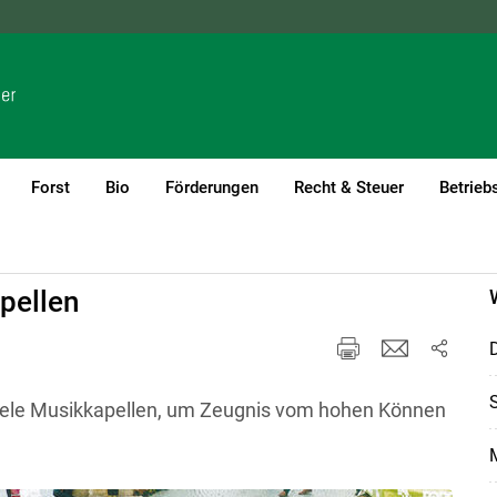
NÖ
OÖ
SBG
STMK
TIROL
VBG
WIEN
Forst
Bio
Förderungen
Recht & Steuer
Betrieb
pellen
D
S
 viele Musikkapellen, um Zeugnis vom hohen Können
M