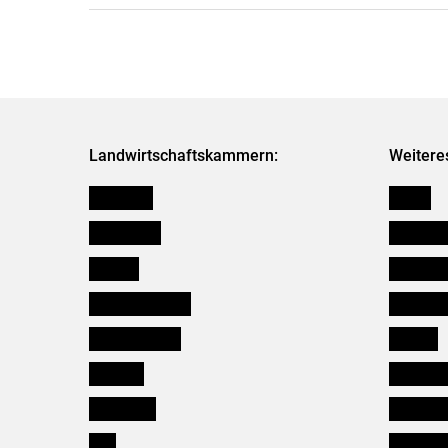
Landwirtschaftskammern:
Weitere
Österreich
Presse
Burgenland
Bezirksb
Kärnten
Mitarbeit
Niederösterreich
Salzburg
Oberösterreich
Karriere
Salzburg
Verbänd
Steiermark
Kleinanz
Tirol
Wildökol