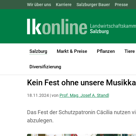
Landwirtschaftskammern:
Wir über uns
Karriere
Salzburger Bauer
ÖSTERREICH
BGLD
Presse
KTN
Salzburg
Markt & Preise
Pflanzen
Tiere
(current)1
LK Salzburg
Salzburg
Salzburger Bauer
Land und Leben
Diversifizierung
Kein Fest ohne unsere Musikka
18.11.2024 | von
Prof. Mag. Josef A. Standl
Das Fest der Schutzpatronin Cäcilia nutzen
abzulegen.