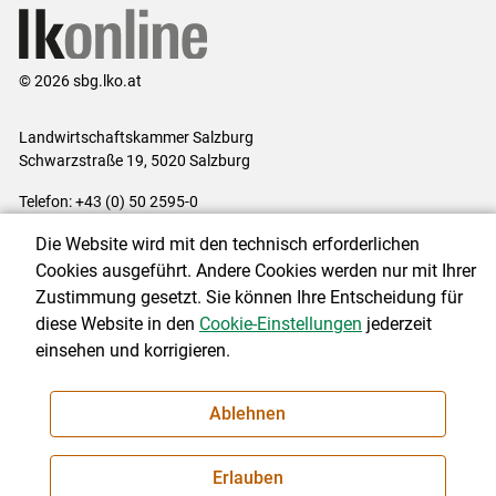
© 2026 sbg.lko.at
Landwirtschaftskammer Salzburg
Schwarzstraße 19, 5020 Salzburg
Telefon: +43 (0) 50 2595-0
E-Mail:
office@lk-salzburg.at
Die Website wird mit den technisch erforderlichen
Impressum
|
Kontakt
|
Datenschutzerklärung
|
Barrierefreiheit
|
Cookies ausgeführt. Andere Cookies werden nur mit Ihrer
Cookie-Einstellungen
Zustimmung gesetzt. Sie können Ihre Entscheidung für
diese Website in den
Cookie-Einstellungen
jederzeit
einsehen und korrigieren.
NEWSLETTER
Ablehnen
Erlauben