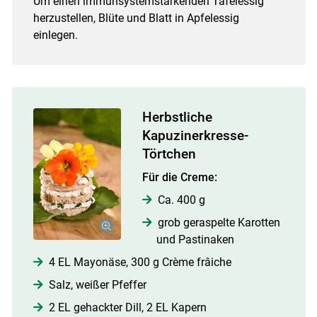
Um einen immunsystemstärkenden Tafelessig
herzustellen, Blüte und Blatt in Apfelessig
einlegen.
Herbstliche
Kapuzinerkresse-
Törtchen
Für die Creme:
Ca. 400 g
grob geraspelte Karotten
und Pastinaken
4 EL Mayonäse, 300 g Crème frâiche
Salz, weißer Pfeffer
2 EL gehackter Dill, 2 EL Kapern