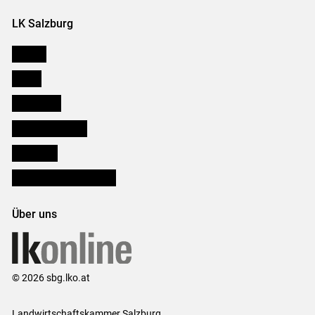
LK Salzburg
Karriere
Presse
Downloads
Salzburger Bauer
lk Planbau
Bezirksbauernkammern
Über uns
© 2026 sbg.lko.at
Landwirtschaftskammer Salzburg