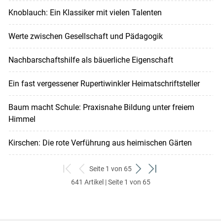
Knoblauch: Ein Klassiker mit vielen Talenten
Werte zwischen Gesellschaft und Pädagogik
Nachbarschaftshilfe als bäuerliche Eigenschaft
Ein fast vergessener Rupertiwinkler Heimatschriftsteller
Baum macht Schule: Praxisnahe Bildung unter freiem
Himmel
Kirschen: Die rote Verführung aus heimischen Gärten
Seite 1 von 65
zum
zurück
weiter
zum
641 Artikel | Seite 1 von 65
ersten
zum
zum
letzten
Set
vorigen
nächsten
Set
Set
Set