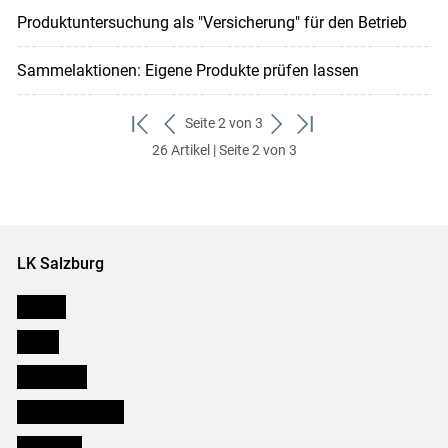
Produktuntersuchung als "Versicherung" für den Betrieb
Sammelaktionen: Eigene Produkte prüfen lassen
Seite 2 von 3
zum
zurück
weiter
zum
26 Artikel | Seite 2 von 3
ersten
zum
zum
letzten
Set
vorigen
nächsten
Set
Set
Set
LK Salzburg
Karriere
Presse
Downloads
Salzburger Bauer
lk Planbau