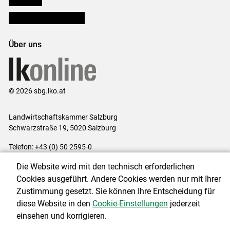
Bezirksbauernkammern
Über uns
© 2026 sbg.lko.at
Landwirtschaftskammer Salzburg
Schwarzstraße 19, 5020 Salzburg
Telefon: +43 (0) 50 2595-0
E-Mail:
office@lk-salzburg.at
Die Website wird mit den technisch erforderlichen
Impressum
|
Kontakt
|
Datenschutzerklärung
|
Barrierefreiheit
|
Cookies ausgeführt. Andere Cookies werden nur mit Ihrer
Cookie-Einstellungen
Zustimmung gesetzt. Sie können Ihre Entscheidung für
diese Website in den
Cookie-Einstellungen
jederzeit
einsehen und korrigieren.