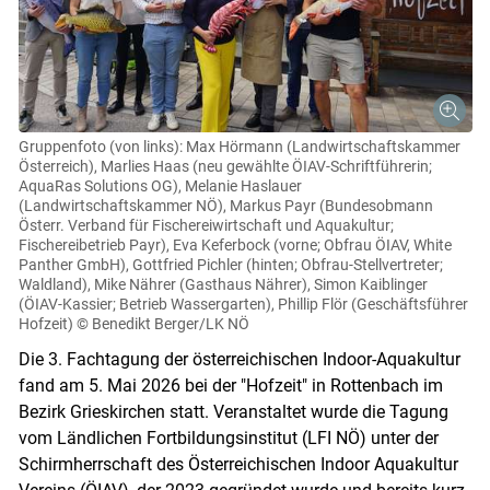
Gruppenfoto (von links): Max Hörmann (Landwirtschaftskammer
Österreich), Marlies Haas (neu gewählte ÖIAV-Schriftführerin;
AquaRas Solutions OG), Melanie Haslauer
(Landwirtschaftskammer NÖ), Markus Payr (Bundesobmann
Österr. Verband für Fischereiwirtschaft und Aquakultur;
Fischereibetrieb Payr), Eva Keferbock (vorne; Obfrau ÖIAV, White
Panther GmbH), Gottfried Pichler (hinten; Obfrau-Stellvertreter;
Waldland), Mike Nährer (Gasthaus Nährer), Simon Kaiblinger
(ÖIAV-Kassier; Betrieb Wassergarten), Phillip Flör (Geschäftsführer
Hofzeit)
© Benedikt Berger/LK NÖ
Die 3. Fachtagung der österreichischen Indoor-Aquakultur
fand am 5. Mai 2026 bei der "Hofzeit" in Rottenbach im
Bezirk Grieskirchen statt. Veranstaltet wurde die Tagung
vom Ländlichen Fortbildungsinstitut (LFI NÖ) unter der
Schirmherrschaft des Österreichischen Indoor Aquakultur