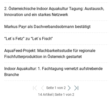
2. Österreichische Indoor Aquakultur Tagung: Austausch,
Innovation und ein starkes Netzwerk
Markus Payr als Dachverbandsobmann bestätigt
“Let´s Fetz” zu “Let´s Fisch”
AquaFeed-Projekt: Machbarkeitsstudie für regionale
Fischfutterproduktion in Österreich gestartet
Indoor Aquakultur: 1. Fachtagung vernetzt aufstrebende
Branche
Seite 1 von 2
zum
zurück
weiter
zum
14 Artikel | Seite 1 von 2
ersten
zum
zum
letzten
Set
vorigen
nächsten
Set
Set
Set