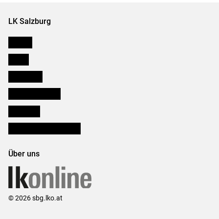
LK Salzburg
Karriere
Presse
Downloads
Salzburger Bauer
lk Planbau
Bezirksbauernkammern
Über uns
© 2026 sbg.lko.at