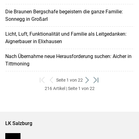
Die Braunen Bergschafe begeistern die ganze Familie:
Sonnegg in Großarl
Licht, Luft, Funktionalität und Familie als Leitgedanken:
Aignerbauer in Elixhausen
Nach Übernahme neue Herausforderung suchen: Aicher in
Tittmoning
Seite 1 von 22
zum
zurück
weiter
zum
216 Artikel | Seite 1 von 22
ersten
zum
zum
letzten
Set
vorigen
nächsten
Set
Set
Set
LK Salzburg
Karriere