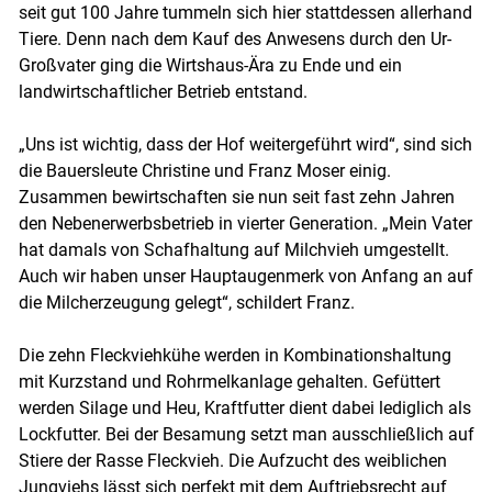
seit gut 100 Jahre tummeln sich hier stattdessen allerhand
Tiere. Denn nach dem Kauf des Anwesens durch den Ur-
Großvater ging die Wirtshaus-Ära zu Ende und ein
landwirtschaftlicher Betrieb entstand.
Skip to main content
„Uns ist wichtig, dass der Hof weitergeführt wird“, sind sich
die Bauersleute Christine und Franz Moser einig.
Zusammen bewirtschaften sie nun seit fast zehn Jahren
den Nebenerwerbsbetrieb in vierter Generation. „Mein Vater
hat damals von Schafhaltung auf Milchvieh umgestellt.
Auch wir haben unser Hauptaugenmerk von Anfang an auf
die Milcherzeugung gelegt“, schildert Franz.
Die zehn Fleckviehkühe werden in Kombinationshaltung
mit Kurzstand und Rohrmelkanlage gehalten. Gefüttert
werden Silage und Heu, Kraftfutter dient dabei lediglich als
Lockfutter. Bei der Besamung setzt man ausschließlich auf
Stiere der Rasse Fleckvieh. Die Aufzucht des weiblichen
Jungviehs lässt sich perfekt mit dem Auftriebsrecht auf