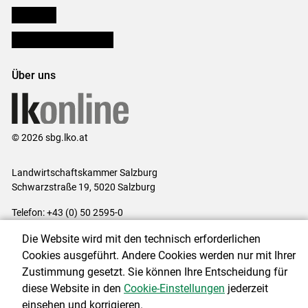
lk Planbau
Bezirksbauernkammern
Über uns
© 2026 sbg.lko.at
Landwirtschaftskammer Salzburg
Schwarzstraße 19, 5020 Salzburg
Telefon: +43 (0) 50 2595-0
E-Mail:
office@lk-salzburg.at
Die Website wird mit den technisch erforderlichen
Impressum
|
Kontakt
|
Datenschutzerklärung
|
Barrierefreiheit
|
Cookies ausgeführt. Andere Cookies werden nur mit Ihrer
Cookie-Einstellungen
Zustimmung gesetzt. Sie können Ihre Entscheidung für
diese Website in den
Cookie-Einstellungen
jederzeit
einsehen und korrigieren.