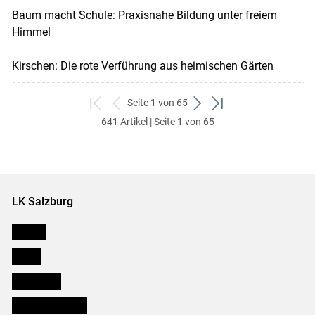
Baum macht Schule: Praxisnahe Bildung unter freiem
Himmel
Kirschen: Die rote Verführung aus heimischen Gärten
Seite 1 von 65
zum
zurück
weiter
zum
641 Artikel | Seite 1 von 65
ersten
zum
zum
letzten
Set
vorigen
nächsten
Set
Set
Set
LK Salzburg
Karriere
Presse
Downloads
Salzburger Bauer