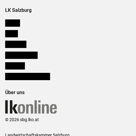
LK Salzburg
Karriere
Presse
Downloads
Salzburger Bauer
lk Planbau
Bezirksbauernkammern
Über uns
© 2026 sbg.lko.at
Landwirtschaftskammer Salzburg