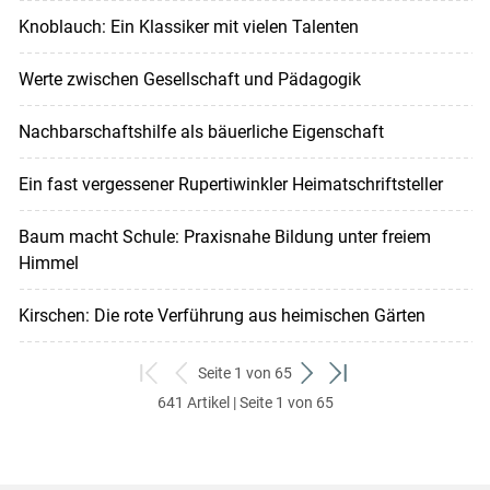
Knoblauch: Ein Klassiker mit vielen Talenten
Werte zwischen Gesellschaft und Pädagogik
Nachbarschaftshilfe als bäuerliche Eigenschaft
Ein fast vergessener Rupertiwinkler Heimatschriftsteller
Baum macht Schule: Praxisnahe Bildung unter freiem
Himmel
Kirschen: Die rote Verführung aus heimischen Gärten
Seite 1 von 65
zum
zurück
weiter
zum
641 Artikel | Seite 1 von 65
ersten
zum
zum
letzten
Set
vorigen
nächsten
Set
Set
Set