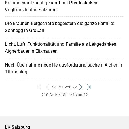
Kalbinnenaufzucht gepaart mit Pferdestärken:
Voglfranzlgut in Salzburg
Die Braunen Bergschafe begeistern die ganze Familie:
Sonnegg in Großarl
Licht, Luft, Funktionalität und Familie als Leitgedanken:
Aignerbauer in Elixhausen
Nach Übernahme neue Herausforderung suchen: Aicher in
Tittmoning
Seite 1 von 22
zum
zurück
weiter
zum
216 Artikel | Seite 1 von 22
ersten
zum
zum
letzten
Set
vorigen
nächsten
Set
Set
Set
LK Salzburg