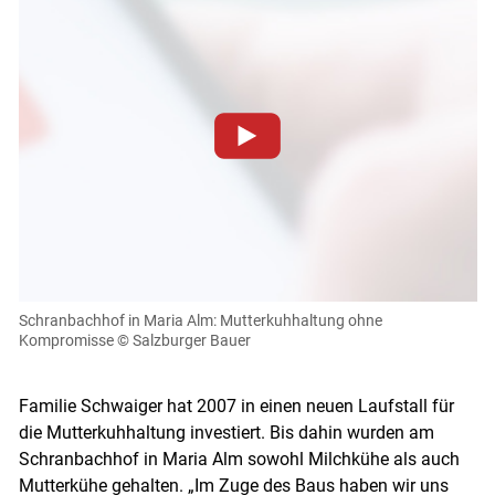
Zum Abspielen von YouTube-Videos auf dieser Website
müssen Cookies gesetzt werden
.
Für weitere Informationen lesen Sie bitte unsere
Datenschutzerklärung
.Sie können Ihre Entscheidung für
diese Website in den Cookie-Einstellungen jederzeit
einsehen und korrigieren
Schranbachhof in Maria Alm: Mutterkuhhaltung ohne
Kompromisse
© Salzburger Bauer
Cookies Einstellungen
Skip to main content
Akzeptieren
Familie Schwaiger hat 2007 in einen neuen Laufstall für
die Mutterkuhhaltung investiert. Bis dahin wurden am
Schranbachhof in Maria Alm sowohl Milchkühe als auch
Mutterkühe gehalten. „Im Zuge des Baus haben wir uns