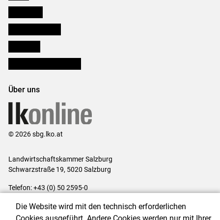
Downloads
Salzburger Bauer
lk Planbau
Bezirksbauernkammern
Über uns
© 2026 sbg.lko.at
Landwirtschaftskammer Salzburg
Schwarzstraße 19, 5020 Salzburg
Telefon: +43 (0) 50 2595-0
E-Mail:
office@lk-salzburg.at
Die Website wird mit den technisch erforderlichen
Impressum
|
Kontakt
|
Datenschutzerklärung
|
Barrierefreiheit
|
Cookies ausgeführt. Andere Cookies werden nur mit Ihrer