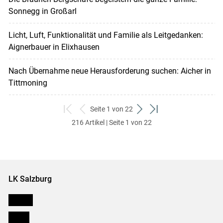
Sonnegg in Großarl
Licht, Luft, Funktionalität und Familie als Leitgedanken:
Aignerbauer in Elixhausen
Nach Übernahme neue Herausforderung suchen: Aicher in
Tittmoning
Seite 1 von 22
zum
zurück
weiter
zum
216 Artikel | Seite 1 von 22
ersten
zum
zum
letzten
Set
vorigen
nächsten
Set
Set
Set
LK Salzburg
Karriere
Presse