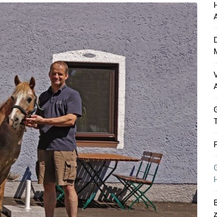
H
D
M
V
G
Skip to main content
P
G
H
B
z