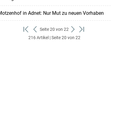
Motzenhof in Adnet: Nur Mut zu neuen Vorhaben
Seite 20 von 22
zum
zurück
weiter
zum
216 Artikel | Seite 20 von 22
ersten
zum
zum
letzten
Set
vorigen
nächsten
Set
Set
Set