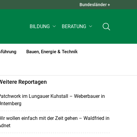
Bundesländer +
QUICK LINKS +
BILDUNG
BERATUNG
sführung
Bauen, Energie & Technik
Weitere Reportagen
Patchwork im Lungauer Kuhstall – Weberbauer in
Unternberg
ir wollen einfach mit der Zeit gehen – Waldfried in
Adnet