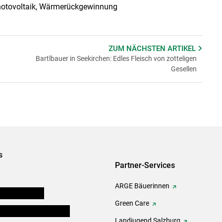
Photovoltaik, Wärmerückgewinnung
ZUM NÄCHSTEN
ARTIKEL
Bartlbauer in Seekirchen: Edles Fleisch von zotteligen
Gesellen
s
Partner-Services
ARGE Bäuerinnen
auernkammern
Green Care
erinnen und Mitarbeiter
Landjugend Salzburg