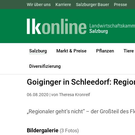
Landwirtschaftskammern:
Wir über uns
Karriere
Salzburger Bauer
ÖSTERREICH
BGLD
Presse
KTN
Salzburg
Markt & Preise
Pflanzen
Tiere
(current)1
LK Salzburg
Salzburg
Salzburger Bauer
Betriebsreportagen
Diversifizierung
Goiginger in Schleedorf: Regio
06.08.2020 | von Theresa Kronreif
„Regionaler geht‘s nicht“ – der Großteil des 
Bildergalerie
(3 Fotos)