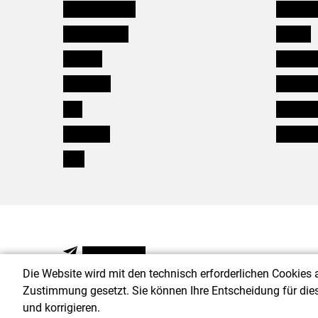
Niederösterreich
Salzburg
Oberösterreich
Karriere
Salzburg
Verbänd
Steiermark
Kleinanz
Tirol
Wildökol
Vorarlberg
Downloa
Wien
NEWSLETTER
Die Website wird mit den technisch erforderlichen Cookies 
Zustimmung gesetzt. Sie können Ihre Entscheidung für die
und korrigieren.