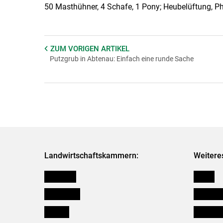
50 Masthühner, 4 Schafe, 1 Pony; Heubelüftung, 
ZUM VORIGEN
ARTIKEL
Putzgrub in Abtenau: Einfach eine runde Sache
Landwirtschaftskammern:
Weitere
Österreich
Presse
Burgenland
Bezirksb
Kärnten
Mitarbeit