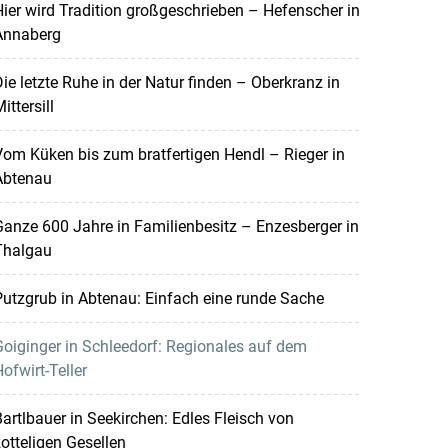
ier wird Tradition großgeschrieben – Hefenscher in
Annaberg
ie letzte Ruhe in der Natur finden – Oberkranz in
ittersill
om Küken bis zum bratfertigen Hendl – Rieger in
Abtenau
anze 600 Jahre in Familienbesitz – Enzesberger in
Thalgau
utzgrub in Abtenau: Einfach eine runde Sache
oiginger in Schleedorf: Regionales auf dem
ofwirt-Teller
artlbauer in Seekirchen: Edles Fleisch von
otteligen Gesellen