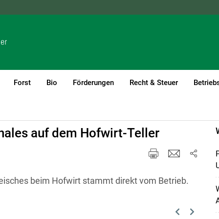
NÖ
OÖ
SBG
STMK
TIROL
VBG
WIEN
Forst
Bio
Förderungen
Recht & Steuer
Betrieb
nales auf dem Hofwirt-Teller
Fleisches beim Hofwirt stammt direkt vom Betrieb.
W
Previous
Next