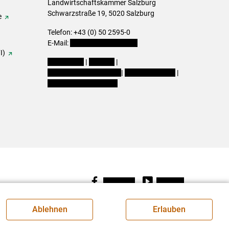
Landwirtschaftskammer Salzburg
Schwarzstraße 19, 5020 Salzburg
e
Telefon: +43 (0) 50 2595-0
E-Mail:
office@lk-salzburg.at
I)
Impressum
|
Kontakt
|
Datenschutzerklärung
|
Barrierefreiheit
|
Cookie-Einstellungen
Facebook
Youtube
Ablehnen
Erlauben