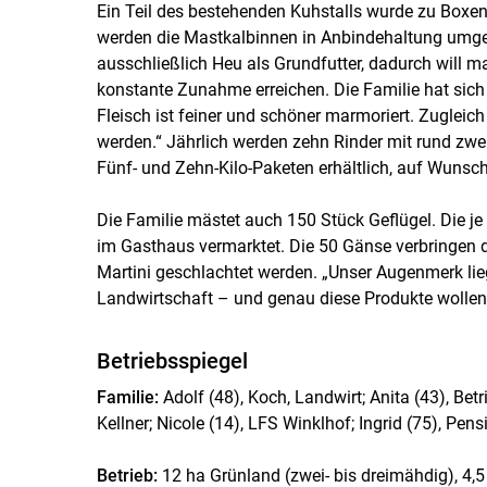
Ein Teil des bestehenden Kuhstalls wurde zu Boxe
werden die Mastkalbinnen in Anbindehaltung umgest
ausschließlich Heu als Grundfutter, dadurch will m
konstante Zunahme erreichen. Die Familie hat sich
Fleisch ist feiner und schöner marmoriert. Zuglei
werden.“ Jährlich werden zehn Rinder mit rund zwei
Fünf- und Zehn-Kilo-Paketen erhältlich, auf Wunsch
Die Familie mästet auch 150 Stück Geflügel. Die j
im Gasthaus vermarktet. Die 50 Gänse verbringen d
Martini geschlachtet werden. „Unser Augenmerk lieg
Landwirtschaft – und genau diese Produkte wollen 
Betriebsspiegel
Familie:
Adolf (48), Koch, Landwirt; Anita (43), Betr
Kellner; Nicole (14), LFS Winklhof; Ingrid (75), Pens
Betrieb:
12 ha Grünland (zwei- bis dreimähdig), 4,