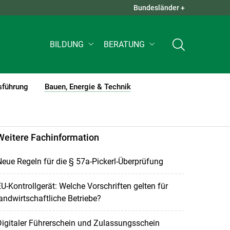
Bundesländer +
QUICK LINKS +
BILDUNG
BERATUNG
sführung
Bauen, Energie & Technik
(current)1
Weitere Fachinformation
eue Regeln für die § 57a-Pickerl-Überprüfung
U-Kontrollgerät: Welche Vorschriften gelten für
andwirtschaftliche Betriebe?
igitaler Führerschein und Zulassungsschein