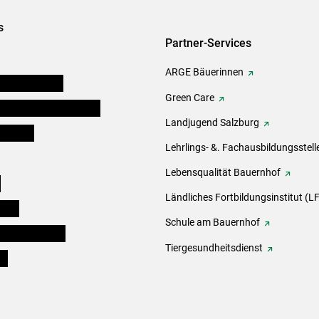
s
Partner-Services
ARGE Bäuerinnen
auernkammern
Green Care
erinnen und Mitarbeiter
Landjugend Salzburg
er Bauer
Lehrlings- &. Fachausbildungsstell
Lebensqualität Bauernhof
e
Ländliches Fortbildungsinstitut (LF
eigen
Schule am Bauernhof
ogisches Forum
Tiergesundheitsdienst
ds