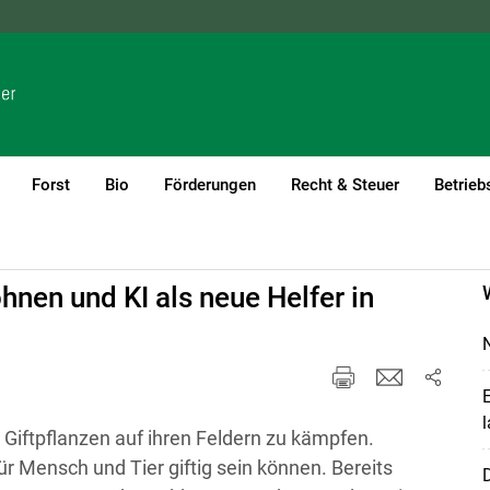
NÖ
OÖ
SBG
STMK
TIROL
VBG
WIEN
Forst
Bio
Förderungen
Recht & Steuer
Betrieb
g
hnen und KI als neue Helfer in
N
E
l
Giftpflanzen auf ihren Feldern zu kämpfen.
r Mensch und Tier giftig sein können. Bereits
D