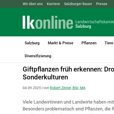
Landwirtschaftskammern:
Wir über uns
Karriere
Salzburger Bauer
ÖSTERREICH
BGLD
Presse
KTN
Salzburg
Markt & Preise
Pflanzen
Tiere
LK Salzburg
Bauen, Energie & Technik
Technik & Digitalisierun
Diversifizierung
Giftpflanzen früh erkennen: Dro
Sonderkulturen
04.09.2025 | von
Robert Zinner, BSc, MA
Viele Landwirtinnen und Landwirte haben mit 
Besonders problematisch sind Pflanzen, die fü