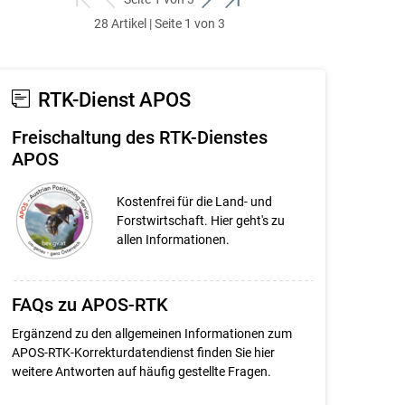
zum
zurück
weiter
zum
28 Artikel | Seite 1 von 3
ersten
zum
zum
letzten
Set
vorigen
nächsten
Set
Set
Set
RTK-Dienst APOS
Freischaltung des RTK-Dienstes
APOS
Kostenfrei für die Land- und
Forstwirtschaft. Hier geht's zu
allen Informationen.
FAQs zu APOS-RTK
Ergänzend zu den allgemeinen Informationen zum
APOS-RTK-Korrekturdatendienst finden Sie hier
weitere Antworten auf häufig gestellte Fragen.