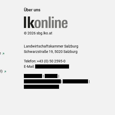
Über uns
© 2026 sbg.lko.at
Landwirtschaftskammer Salzburg
Schwarzstraße 19, 5020 Salzburg
e
Telefon: +43 (0) 50 2595-0
E-Mail:
office@lk-salzburg.at
I)
Impressum
|
Kontakt
|
Datenschutzerklärung
|
Barrierefreiheit
|
Cookie-Einstellungen