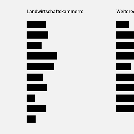
Landwirtschaftskammern:
Weitere
Österreich
Presse
Burgenland
Bezirksb
Kärnten
Mitarbeit
Niederösterreich
Salzburg
Oberösterreich
Karriere
Salzburg
Verbänd
Steiermark
Kleinanz
Tirol
Wildökol
Vorarlberg
Downloa
Wien