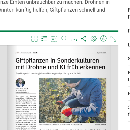
nze Ernten unbrauchbar zu machen. Drohnen in
önnten künftig helfen, Giftpflanzen schnell und
F
P
L
Skip to main content
S
K
F
5
f