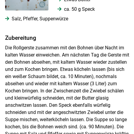
ca. 50 g Speck
Salz, Pfeffer, Suppenwürze
Zubereitung
Die Rollgerste zusammen mit den Bohnen über Nacht im
kalten Wasser einweichen. Am nächsten Tag die Gerste mit
den Bohnen abseihen, mit kaltem Wasser wieder zustellen
und zum Kochen bringen. Etwas köcheln lassen (bis sich
ein weißer Schaum bildet, ca. 10 Minuten), nochmals
abseihen und wieder mit kaltem Wasser (3 Liter) zum
Kochen bringen. In der Zwischenzeit die Zwiebel schälen
und kleinwürfelig schneiden, mit der Butter glasig
anschwitzen lassen. Den Speck ebenfalls würfelig
schneiden und mit der angeschwitzten Zwiebel unter die
Skip to main content
Suppe mischen, weiterköcheln lassen. Die Suppe so lange
kochen, bis die Bohnen weich sind. (ca. 90 Minuten). Die
Suppe mit Salz und Pfeffer sowie mit Suppenwürze kräftig