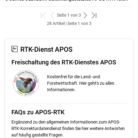
Seite 1 von 3
zum
zurück
weiter
zum
28 Artikel | Seite 1 von 3
ersten
zum
zum
letzten
Set
vorigen
nächsten
Set
Set
Set
RTK-Dienst APOS
Freischaltung des RTK-Dienstes APOS
Kostenfrei für die Land- und
Forstwirtschaft. Hier geht's zu allen
Informationen.
FAQs zu APOS-RTK
Ergänzend zu den allgemeinen Informationen zum APOS-
RTK-Korrekturdatendienst finden Sie hier weitere Antworten
auf häufig gestellte Fragen.