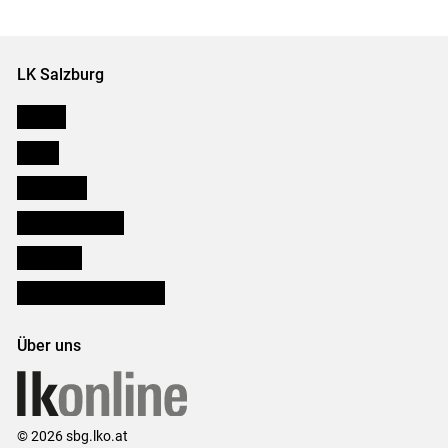
LK Salzburg
Karriere
Presse
Downloads
Salzburger Bauer
lk Planbau
Bezirksbauernkammern
Über uns
© 2026 sbg.lko.at