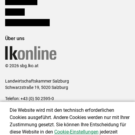
Salzburger Bauer
lk Planbau
Bezirksbauernkammern
Über uns
© 2026 sbg.lko.at
Landwirtschaftskammer Salzburg
Schwarzstraße 19, 5020 Salzburg
Telefon: +43 (0) 50 2595-0
E-Mail:
office@lk-salzburg.at
Die Website wird mit den technisch erforderlichen
Impressum
|
Kontakt
|
Datenschutzerklärung
|
Barrierefreiheit
|
Cookies ausgeführt. Andere Cookies werden nur mit Ihrer
Cookie-Einstellungen
Zustimmung gesetzt. Sie können Ihre Entscheidung für
diese Website in den
Cookie-Einstellungen
jederzeit