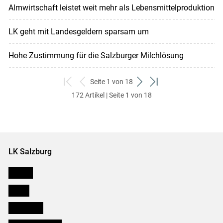
Almwirtschaft leistet weit mehr als Lebensmittelproduktion
LK geht mit Landesgeldern sparsam um
Hohe Zustimmung für die Salzburger Milchlösung
Seite 1 von 18
zum
zurück
weiter
zum
172 Artikel | Seite 1 von 18
ersten
zum
zum
letzten
Set
vorigen
nächsten
Set
Set
Set
LK Salzburg
Karriere
Presse
Downloads