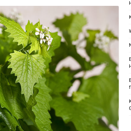
H
K
N
E
H
K
Skip to main content