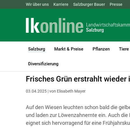
Landwirtschaftskammern:
Wir über uns
Karriere
Salzburger Bauer
ÖSTERREICH
BGLD
Presse
KTN
Salzburg
Markt & Preise
Pflanzen
Tiere
(current)1
LK Salzburg
Salzburg
Salzburger Bauer
Land und Leben
Diversifizierung
Frisches Grün erstrahlt wieder
03.04.2025 | von Elisabeth Mayer
Auf den Wiesen leuchten schon bald die gel
und laden zur Löwenzahnernte ein. Auch di
eignet sich hervorragend für eine Frühjahrsku