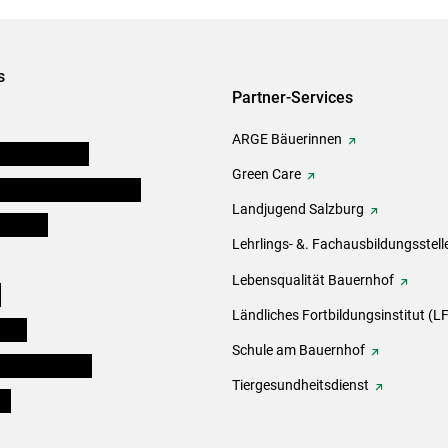
s
Partner-Services
ARGE Bäuerinnen
auernkammern
Green Care
erinnen und Mitarbeiter
Landjugend Salzburg
er Bauer
Lehrlings- &. Fachausbildungsstell
Lebensqualität Bauernhof
e
Ländliches Fortbildungsinstitut (LF
eigen
Schule am Bauernhof
ogisches Forum
Tiergesundheitsdienst
ds