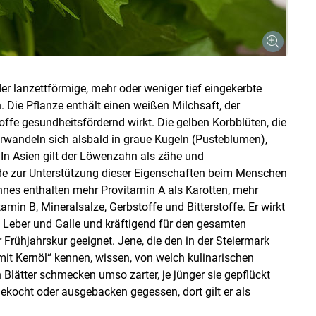
r lanzettförmige, mehr oder weniger tief eingekerbte
. Die Pflanze enthält einen weißen Milchsaft, der
offe gesundheitsfördernd wirkt. Die gelben Korbblüten, die
erwandeln sich alsbald in graue Kugeln (Pusteblumen),
n Asien gilt der Löwenzahn als zähe und
nde zur Unterstützung dieser Eigenschaften beim Menschen
nes enthalten mehr Provitamin A als Karotten, mehr
min B, Mineralsalze, Gerbstoffe und Bitterstoffe. Er wirkt
 Leber und Galle und kräftigend für den gesamten
Frühjahrskur geeignet. Jene, die den in der Steiermark
 mit Kernöl“ kennen, wissen, von welch kulinarischen
n Blätter schmecken umso zarter, je jünger sie gepflückt
kocht oder ausgebacken gegessen, dort gilt er als