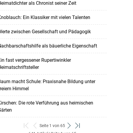
eimatdichter als Chronist seiner Zeit
noblauch: Ein Klassiker mit vielen Talenten
Werte zwischen Gesellschaft und Pädagogik
achbarschaftshilfe als bäuerliche Eigenschaft
in fast vergessener Rupertiwinkler
eimatschriftsteller
Baum macht Schule: Praxisnahe Bildung unter
freiem Himmel
irschen: Die rote Verführung aus heimischen
Gärten
Seite 1 von 65
zum
zurück
weiter
zum