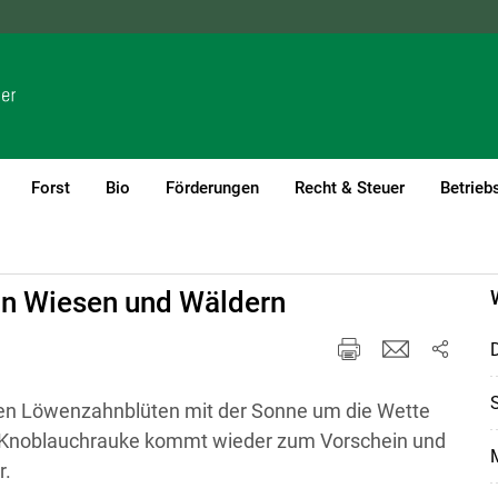
NÖ
OÖ
SBG
STMK
TIROL
VBG
WIEN
Forst
Bio
Förderungen
Recht & Steuer
Betrieb
 in Wiesen und Wäldern
D
S
ben Löwenzahnblüten mit der Sonne um die Wette
e Knoblauchrauke kommt wieder zum Vorschein und
M
r.