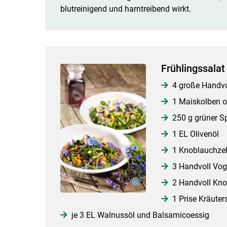
blutreinigend und harntreibend wirkt.
Frühlingssalat
4 große Handvo
1 Maiskolben o
250 g grüner S
1 EL Olivenöl
1 Knoblauchze
3 Handvoll Vog
2 Handvoll Kno
1 Prise Kräuter
je 3 EL Walnussöl und Balsamicoessig