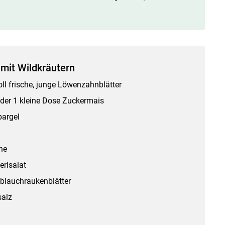
 mit Wildkräutern
ll frische, junge Löwenzahnblätter
der 1 kleine Dose Zuckermais
pargel
he
erlsalat
blauchraukenblätter
salz