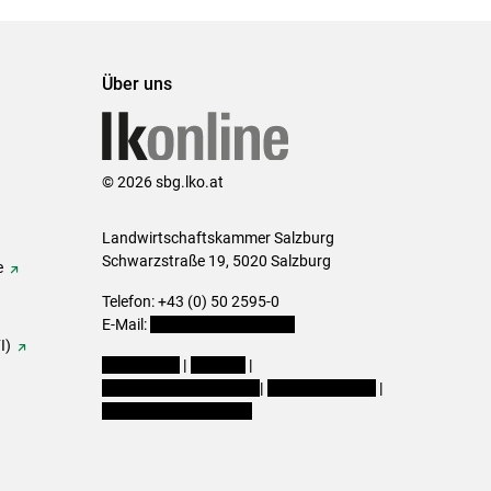
Über uns
© 2026 sbg.lko.at
Landwirtschaftskammer Salzburg
Schwarzstraße 19, 5020 Salzburg
e
Telefon: +43 (0) 50 2595-0
E-Mail:
office@lk-salzburg.at
I)
Impressum
|
Kontakt
|
Datenschutzerklärung
|
Barrierefreiheit
|
Cookie-Einstellungen