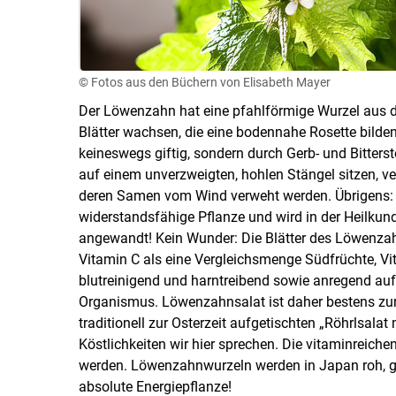
© Fotos aus den Büchern von Elisabeth Mayer
Der Löwenzahn hat eine pfahlförmige Wurzel aus de
Blätter wachsen, die eine bodennahe Rosette bilden
keineswegs giftig, sondern durch Gerb- und Bitterst
auf einem unverzweigten, hohlen Stängel sitzen, v
deren Samen vom Wind verweht werden. Übrigens: I
widerstandsfähige Pflanze und wird in der Heilku
angewandt! Kein Wunder: Die Blätter des Löwenzah
Vitamin C als eine Vergleichsmenge Südfrüchte, Vita
blutreinigend und harntreibend sowie anregend auf
Organismus. Löwenzahnsalat ist daher bestens zur 
traditionell zur Osterzeit aufgetischten „Röhrlsalat
Köstlichkeiten wir hier sprechen. Die vitaminreiche
werden. Löwenzahnwurzeln werden in Japan roh, ge
absolute Energiepflanze!