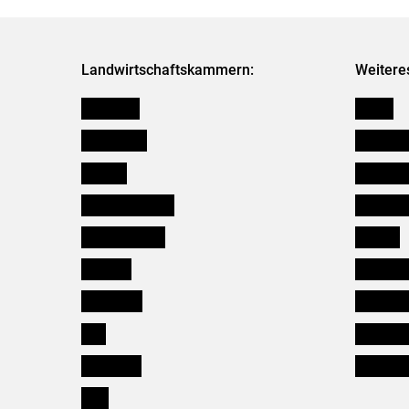
Landwirtschaftskammern:
Weitere
Österreich
Presse
Burgenland
Bezirksb
Kärnten
Mitarbeit
Niederösterreich
Salzburg
Oberösterreich
Karriere
Salzburg
Verbänd
Steiermark
Kleinanz
Tirol
Wildökol
Vorarlberg
Downloa
Wien