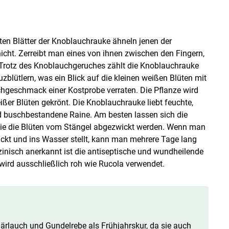
bten Blätter der Knoblauchrauke ähneln jenen der
nicht. Zerreibt man eines von ihnen zwischen den Fingern,
 Trotz des Knoblauchgeruches zählt die Knoblauchrauke
blütlern, was ein Blick auf die kleinen weißen Blüten mit
achgeschmack einer Kostprobe verraten. Die Pflanze wird
ßer Blüten gekrönt. Die Knoblauchrauke liebt feuchte,
d buschbestandene Raine. Am besten lassen sich die
wie die Blüten vom Stängel abgezwickt werden. Wenn man
ckt und ins Wasser stellt, kann man mehrere Tage lang
izinisch anerkannt ist die antiseptische und wundheilende
ird ausschließlich roh wie Rucola verwendet.
ärlauch und Gundelrebe als Frühjahrskur, da sie auch