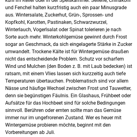
kühl im Keller oder in der Speiskammer. Sellerie, Chinakohl
und Fenchel halten kurzfristig auch ein paar Minusgrade
aus. Wintersalate, Zuckerhut, Grün-, Sprossen- und
Kopfkohl, Karotten, Pastinaken, Schwarzwurzel,
Winterlauch, Vogerlsalat oder Spinat tolerieren je nach
Sorte auch mehr. Winterkohlgemüse gewinnt durch Frost
sogar an Geschmack, da sich eingelagerte Stärke in Zucker
umwandelt. Trockene Kälte ist für Wintergemüse draußen
nicht das entscheidende Problem. Schutz vor scharfem
Wind und Mulchen (den Boden z. B. mit Laub bedecken) ist
ratsam, mit einem Vlies lassen sich kurzzeitig auch tiefe
Temperaturen übertauchen. Problematisch sind vor allem
Nässe und häufige Wechsel zwischen Frost und Tauwetter,
denn sie begünstigen Fäulnis. Ein Glashaus, Frühbeet oder
Aufsätze für das Hochbeet sind für solche Bedingungen
sinnvoll. Berühren oder ernten sollte man das Gemüse
immer nur im ungefrorenen Zustand. Wer es heuer mit
Wintergemüse probieren möchte, beginnt mit den
Vorbereitungen ab Juli.