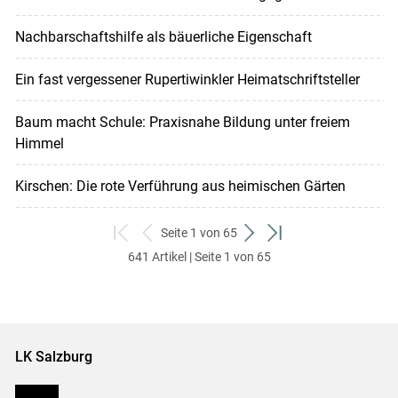
Nachbarschaftshilfe als bäuerliche Eigenschaft
Ein fast vergessener Rupertiwinkler Heimatschriftsteller
Baum macht Schule: Praxisnahe Bildung unter freiem
Himmel
Kirschen: Die rote Verführung aus heimischen Gärten
Seite 1 von 65
zum
zurück
weiter
zum
641 Artikel | Seite 1 von 65
ersten
zum
zum
letzten
Set
vorigen
nächsten
Set
Set
Set
LK Salzburg
Karriere