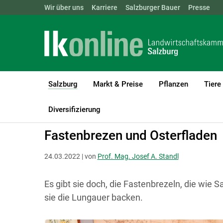
Landwirtschaftskammern:
Wir über uns
Karriere
Salzburger Bauer
ÖSTERREICH
BGLD
Presse
KTN
Salzburg
Markt & Preise
Pflanzen
Tiere
(current)1
LK Salzburg
Salzburg
Salzburger Bauer
Land und Leben
Diversifizierung
Fastenbrezen und Osterfladen
24.03.2022 | von
Prof. Mag. Josef A. Standl
Es gibt sie doch, die Fastenbrezeln, die wie 
sie die Lungauer backen.