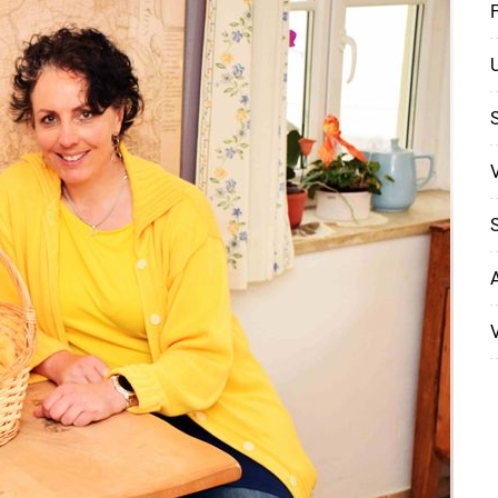
F
U
S
S
A
Skip to main content