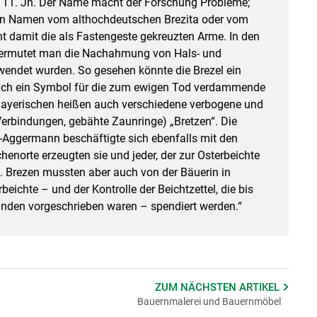
 11. Jh. Der Name macht der Forschung Probleme;
 den Namen vom althochdeutschen Brezita oder vom
nt damit die als Fastengeste gekreuzten Arme. In den
 vermutet man die Nachahmung von Hals- und
wendet wurden. So gesehen könnte die Brezel ein
uch ein Symbol für die zum ewigen Tod verdammende
Bayerischen heißen auch verschiedene verbogene und
erbindungen, gebähte Zaunringe) „Bretzen“. Die
-Aggermann beschäftigte sich ebenfalls mit den
chenorte erzeugten sie und jeder, der zur Osterbeichte
. Brezen mussten aber auch von der Bäuerin in
ichte – und der Kontrolle der Beichtzettel, die bis
den vorgeschrieben waren – spendiert werden.“
ZUM NÄCHSTEN
ARTIKEL
Bauernmalerei und Bauernmöbel