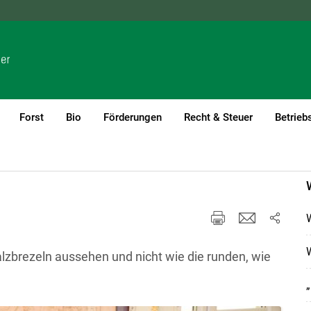
NÖ
OÖ
SBG
STMK
TIROL
VBG
WIEN
Forst
Bio
Förderungen
Recht & Steuer
Betrieb
W
Salzbrezeln aussehen und nicht wie die runden, wie
„