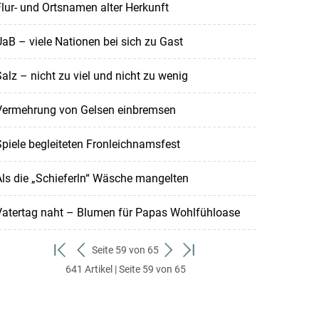
lur- und Ortsnamen alter Herkunft
aB – viele Nationen bei sich zu Gast
alz – nicht zu viel und nicht zu wenig
Vermehrung von Gelsen einbremsen
piele begleiteten Fronleichnamsfest
ls die „Schieferln“ Wäsche mangelten
Vatertag naht – Blumen für Papas Wohlfühloase
Seite 59 von 65
zum
zurück
weiter
zum
641 Artikel | Seite 59 von 65
ersten
zum
zum
letzten
Set
vorigen
nächsten
Set
Set
Set