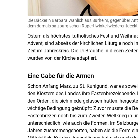
Die Bäckerin Barbara Wahlich aus Surheim, gegenüber Anth
dem damals salzburgischen Rupertiwinkel wiederentdeckt
Ostern als höchstes katholisches Fest und Weihna
Advent, sind abseits der kirchlichen Liturgie noch 
Zeit im Jahreskreis. Die Ur-Bräuche in diesen Zeit
wurden von der Kirche adaptiert.
Eine Gabe für die Armen
Schon Anfang März, zu St. Kunigund, war es sowei
den Klöstern des Landes ihre Fastenbrezelspende. 
den Orden, die sich niedergelassen hatten, hergestell
wichtige Bedingung geknüpft: Zuvor musste die Bei
Fastenbrezen noch bis zum Zweiten Weltkrieg in uns
unterschiedlich, wie auch die Formen. Im Salzburge
Jahren zusammengehörten, haben sie die Form eine
Mittelstück. Bei den Jugendlichen hat sich auch d