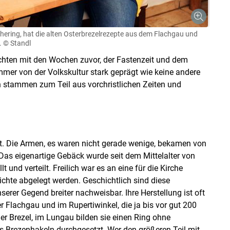
ering, hat die alten Osterbrezelrezepte aus dem Flachgau und
.
© Standl
chten mit den Wochen zuvor, der Fastenzeit und dem
immer von der Volkskultur stark geprägt wie keine andere
en stammen zum Teil aus vorchristlichen Zeiten und
t. Die Armen, es waren nicht gerade wenige, bekamen von
Das eigenartige Gebäck wurde seit dem Mittelalter von
t und verteilt. Freilich war es an eine für die Kirche
chte abgelegt werden. Geschichtlich sind diese
erer Gegend breiter nachweisbar. Ihre Herstellung ist oft
r Flachgau und im Rupertiwinkel, die ja bis vor gut 200
r Brezel, im Lungau bilden sie einen Ring ohne
as Brezenhakeln durchgesetzt. Wer den größeren Teil mit