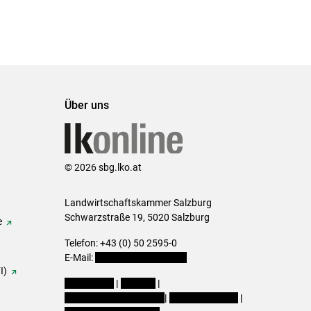
Über uns
© 2026 sbg.lko.at
Landwirtschaftskammer Salzburg
Schwarzstraße 19, 5020 Salzburg
e
Telefon: +43 (0) 50 2595-0
E-Mail:
office@lk-salzburg.at
I)
Impressum
|
Kontakt
|
Datenschutzerklärung
|
Barrierefreiheit
|