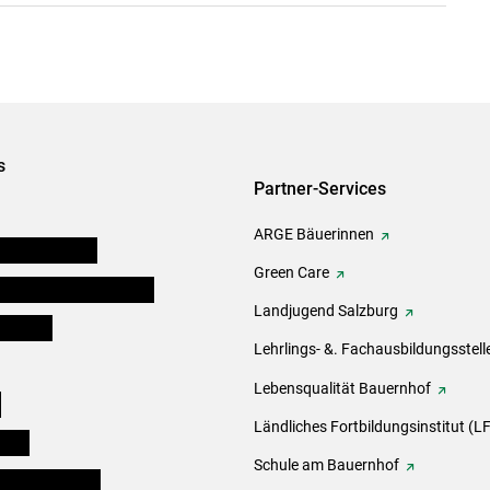
s
Partner-Services
ARGE Bäuerinnen
auernkammern
Green Care
erinnen und Mitarbeiter
Landjugend Salzburg
er Bauer
Lehrlings- &. Fachausbildungsstell
Lebensqualität Bauernhof
e
Ländliches Fortbildungsinstitut (LF
eigen
Schule am Bauernhof
ogisches Forum