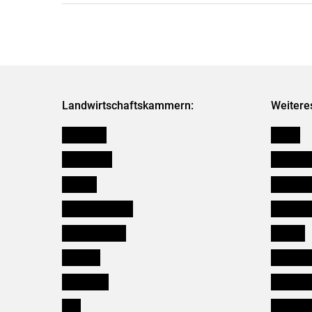
Landwirtschaftskammern:
Weitere
Österreich
Presse
Burgenland
Bezirksb
Kärnten
Mitarbeit
Niederösterreich
Salzburg
Oberösterreich
Karriere
Salzburg
Verbänd
Steiermark
Kleinanz
Tirol
Wildökol