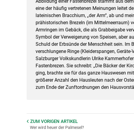
Abbildung einer Fastenbrezel stammt aus dem
eine der häufig vertretenen Meinungen leitet
lateinischen Bracchium, „der Arm“, ab und mei
prähistorischen Brezeln (im Mittelmeerraum)
Armringen im Gebäck, die als Grabbeigabe ver
Symbol der Verweigerung von Speisen, aber a
Schuld der Erbsünde der Menschheit sein. Im 
verschlungene Ringe (Kleiderspangen, Geräte-V
Salzburger Volkskundlerin Ulrike Kammerhofer
Fastenbrezen. Sie schreibt: „Die Bäcker der Kir
ging, brachte sie für das ganze Hauswesen mit
größerer Anzahl den Hausleuten nach der Osterbe
zum Ende der Zunftordnungen den Hausvorstän
ZUM VORIGEN
ARTIKEL
Wer wird heuer der Palmesel?