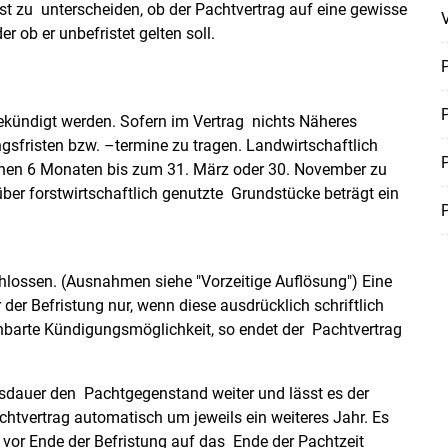
t zu unterscheiden, ob der Pachtvertrag auf eine gewisse
V
 ob er unbefristet gelten soll.
P
P
 gekündigt werden. Sofern im Vertrag nichts Näheres
sfristen bzw. –termine zu tragen. Landwirtschaftlich
P
nnen 6 Monaten bis zum 31. März oder 30. November zu
ber forstwirtschaftlich genutzte Grundstücke beträgt ein
P
Skip to main content
hlossen. (Ausnahmen siehe "Vorzeitige Auflösung") Eine
er Befristung nur, wenn diese ausdrücklich schriftlich
einbarte Kündigungsmöglichkeit, so endet der Pachtvertrag
gsdauer den Pachtgegenstand weiter und lässt es der
chtvertrag automatisch um jeweils ein weiteres Jahr. Es
ts vor Ende der Befristung auf das Ende der Pachtzeit