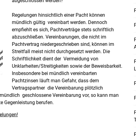
abgeschlossen werden?
P
Regelungen hinsichtlich einer Pacht können
mündlich gültig vereinbart werden. Dennoch
P
empfiehlt es sich, Pachtverträge stets schriftlich
abzuschließen. Vereinbarungen, die nicht im
P
Pachtvertrag niedergeschrieben sind, können im
A
Streitfall meist nicht durchgesetzt werden. Die
Schriftlichkeit dient der Vermeidung von
P
Unklarheiten/Streitigkeiten sowie der Beweisbarkeit.
Insbesondere bei mündlich vereinbarten
Pachtzinsen läuft man Gefahr, dass dem
P
Vertragspartner die Vereinbarung plötzlich
e mündlich geschlossene Vereinbarung vor, so kann man
P
rte Gegenleistung berufen.
P
gelungen!
T
P