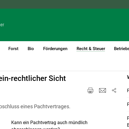
NÖ
OÖ
SBG
STMK
TIROL
VBG
WIEN
Forst
Bio
Förderungen
Recht & Steuer
Betrieb
(current)1
in-rechtlicher Sicht
P
P
bschluss eines Pachtvertrages.
P
Kann ein Pachtvertrag auch mündlich