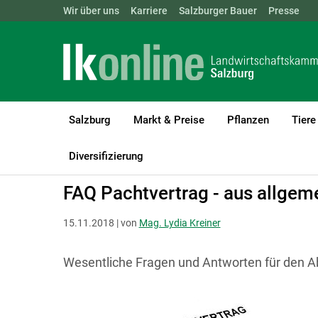
Landwirtschaftskammern:
Wir über uns
Karriere
Salzburger Bauer
ÖSTERREICH
BGLD
Presse
KTN
Salzburg
Markt & Preise
Pflanzen
Tiere
LK Salzburg
Recht & Steuer
Pachten und Verpachten
Diversifizierung
FAQ Pachtvertrag - aus allgeme
15.11.2018 | von
Mag. Lydia Kreiner
Wesentliche Fragen und Antworten für den A