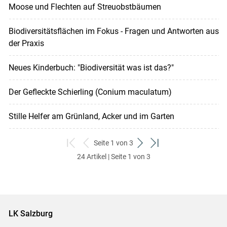
Moose und Flechten auf Streuobstbäumen
Biodiversitätsflächen im Fokus - Fragen und Antworten aus
der Praxis
Neues Kinderbuch: "Biodiversität was ist das?"
Der Gefleckte Schierling (Conium maculatum)
Stille Helfer am Grünland, Acker und im Garten
Seite 1 von 3
zum
zurück
weiter
zum
24 Artikel | Seite 1 von 3
ersten
zum
zum
letzten
Set
vorigen
nächsten
Set
Set
Set
LK Salzburg