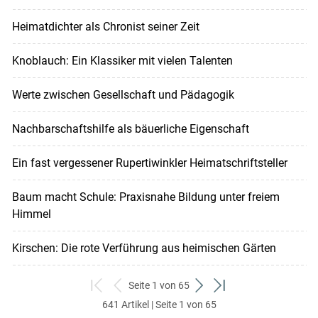
Heimatdichter als Chronist seiner Zeit
Knoblauch: Ein Klassiker mit vielen Talenten
Werte zwischen Gesellschaft und Pädagogik
Nachbarschaftshilfe als bäuerliche Eigenschaft
Ein fast vergessener Rupertiwinkler Heimatschriftsteller
Baum macht Schule: Praxisnahe Bildung unter freiem
Himmel
Kirschen: Die rote Verführung aus heimischen Gärten
Seite 1 von 65
zum
zurück
weiter
zum
641 Artikel | Seite 1 von 65
ersten
zum
zum
letzten