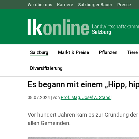
Landwirtschaftskammern:
Wir über uns
Karriere
Salzburger Bauer
ÖSTERREICH
BGLD
Presse
KTN
Salzburg
Markt & Preise
Pflanzen
Tiere
(current)1
LK Salzburg
Salzburg
Salzburger Bauer
Land und Leben
Diversifizierung
Es begann mit einem „Hipp, hip
08.07.2024 | von
Prof. Mag. Josef A. Standl
Vor hundert Jahren kam es zur Gründung der e
allen Gemeinden.