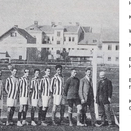
H
K
N
E
H
Skip to main content
K