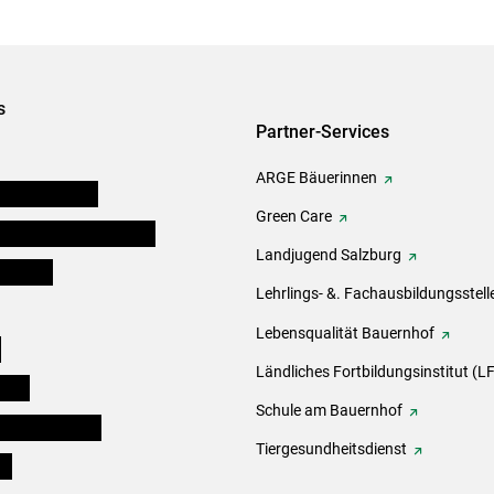
s
Partner-Services
ARGE Bäuerinnen
auernkammern
Green Care
erinnen und Mitarbeiter
Landjugend Salzburg
er Bauer
Lehrlings- &. Fachausbildungsstell
Lebensqualität Bauernhof
e
Ländliches Fortbildungsinstitut (LF
eigen
Schule am Bauernhof
ogisches Forum
Tiergesundheitsdienst
ds