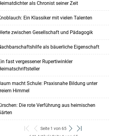
eimatdichter als Chronist seiner Zeit
noblauch: Ein Klassiker mit vielen Talenten
Werte zwischen Gesellschaft und Pädagogik
achbarschaftshilfe als bäuerliche Eigenschaft
in fast vergessener Rupertiwinkler
eimatschriftsteller
Baum macht Schule: Praxisnahe Bildung unter
freiem Himmel
irschen: Die rote Verführung aus heimischen
Gärten
Seite 1 von 65
zum
zurück
weiter
zum