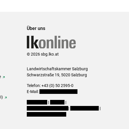
Über uns
© 2026 sbg.lko.at
Landwirtschaftskammer Salzburg
Schwarzstraße 19, 5020 Salzburg
e
Telefon: +43 (0) 50 2595-0
E-Mail:
office@lk-salzburg.at
I)
Impressum
|
Kontakt
|
Datenschutzerklärung
|
Barrierefreiheit
|
Cookie-Einstellungen