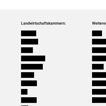
Landwirtschaftskammern:
Weitere
Österreich
Presse
Burgenland
Bezirksb
Kärnten
Mitarbeit
Niederösterreich
Salzburg
Oberösterreich
Karriere
Salzburg
Verbänd
Steiermark
Kleinanz
Tirol
Wildökol
Vorarlberg
Downloa