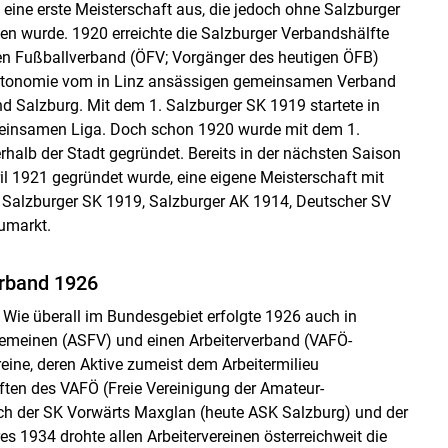
ine erste Meisterschaft aus, die jedoch ohne Salzburger
en wurde. 1920 erreichte die Salzburger Verbandshälfte
en Fußballverband (ÖFV; Vorgänger des heutigen ÖFB)
utonomie vom in Linz ansässigen gemeinsamen Verband
nd Salzburg. Mit dem 1. Salzburger SK 1919 startete in
emeinsamen Liga. Doch schon 1920 wurde mit dem 1.
rhalb der Stadt gegründet. Bereits in der nächsten Saison
il 1921 gegründet wurde, eine eigene Meisterschaft mit
 Salzburger SK 1919, Salzburger AK 1914, Deutscher SV
eumarkt.
erband 1926
 Wie überall im Bundesgebiet erfolgte 1926 auch in
gemeinen (ASFV) und einen Arbeiterverband (VAFÖ-
eine, deren Aktive zumeist dem Arbeitermilieu
ften des VAFÖ (Freie Vereinigung der Amateur-
eich der SK Vorwärts Maxglan (heute ASK Salzburg) und der
s 1934 drohte allen Arbeitervereinen österreichweit die