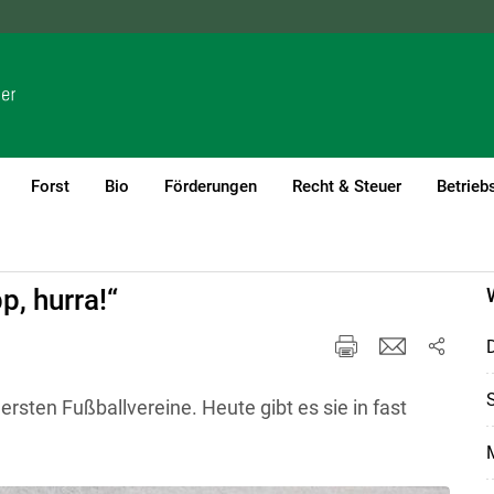
NÖ
OÖ
SBG
STMK
TIROL
VBG
WIEN
Forst
Bio
Förderungen
Recht & Steuer
Betrieb
p, hurra!“
D
S
rsten Fußballvereine. Heute gibt es sie in fast
M