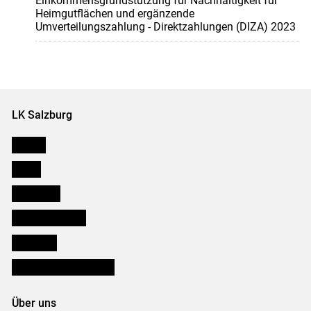
Einkommensgrundstützung für Nachhaltigkeit für
Heimgutflächen und ergänzende
Umverteilungszahlung - Direktzahlungen (DIZA) 2023
LK Salzburg
Karriere
Presse
Downloads
Salzburger Bauer
lk Planbau
Bezirksbauernkammern
Über uns