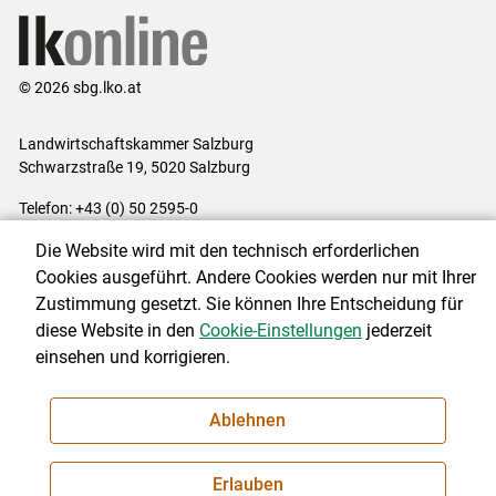
© 2026 sbg.lko.at
Landwirtschaftskammer Salzburg
Schwarzstraße 19, 5020 Salzburg
Telefon: +43 (0) 50 2595-0
E-Mail:
office@lk-salzburg.at
Die Website wird mit den technisch erforderlichen
Impressum
|
Kontakt
|
Datenschutzerklärung
|
Barrierefreiheit
|
Cookies ausgeführt. Andere Cookies werden nur mit Ihrer
Cookie-Einstellungen
Zustimmung gesetzt. Sie können Ihre Entscheidung für
diese Website in den
Cookie-Einstellungen
jederzeit
einsehen und korrigieren.
NEWSLETTER
Ablehnen
Erlauben