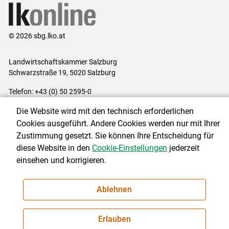
© 2026 sbg.lko.at
Landwirtschaftskammer Salzburg
Schwarzstraße 19, 5020 Salzburg
Telefon: +43 (0) 50 2595-0
E-Mail:
office@lk-salzburg.at
Die Website wird mit den technisch erforderlichen
Impressum
|
Kontakt
|
Datenschutzerklärung
|
Barrierefreiheit
|
Cookies ausgeführt. Andere Cookies werden nur mit Ihrer
Cookie-Einstellungen
Zustimmung gesetzt. Sie können Ihre Entscheidung für
diese Website in den
Cookie-Einstellungen
jederzeit
einsehen und korrigieren.
NEWSLETTER
Ablehnen
Erlauben