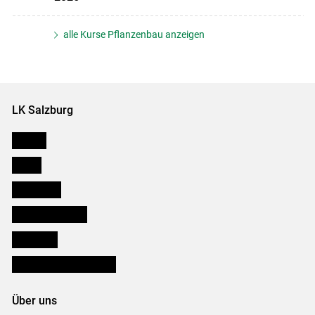
alle Kurse Pflanzenbau anzeigen
LK Salzburg
Karriere
Presse
Downloads
Salzburger Bauer
lk Planbau
Bezirksbauernkammern
Über uns