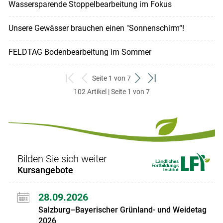
Wassersparende Stoppelbearbeitung im Fokus
Unsere Gewässer brauchen einen "Sonnenschirm“!
FELDTAG Bodenbearbeitung im Sommer
Seite 1 von 7
zum
zurück
weiter
zum
102 Artikel | Seite 1 von 7
ersten
zum
zum
letzten
Set
vorigen
nächsten
Set
Set
Set
Bilden Sie sich weiter
Kursangebote
28.09.2026
Salzburg–Bayerischer Grünland- und Weidetag
2026