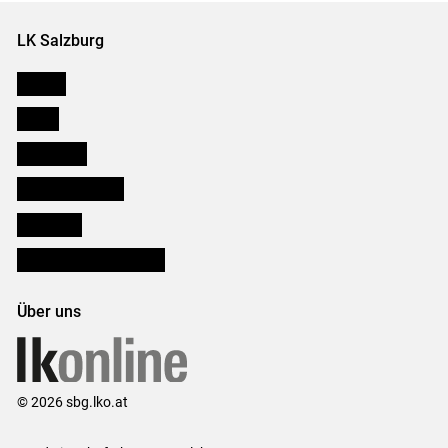
LK Salzburg
Karriere
Presse
Downloads
Salzburger Bauer
lk Planbau
Bezirksbauernkammern
Über uns
© 2026 sbg.lko.at