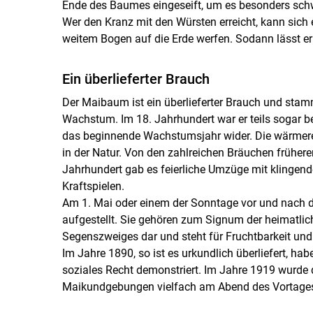
Ende des Baumes eingeseift, um es besonders schwe
Wer den Kranz mit den Würsten erreicht, kann sich e
weitem Bogen auf die Erde werfen. Sodann lässt er 
Ein überlieferter Brauch
Der Maibaum ist ein überlieferter Brauch und sta
Wachstum. Im 18. Jahrhundert war er teils sogar be
das beginnende Wachstumsjahr wider. Die wärmere 
in der Natur. Von den zahlreichen Bräuchen frühere
Jahrhundert gab es feierliche Umzüge mit klingend
Kraftspielen.
Am 1. Mai oder einem der Sonntage vor und nach 
aufgestellt. Sie ge­hören zum Signum der heimatli
Segenszweiges dar und steht für Fruchtbarkeit und S
Im Jahre 1890, so ist es urkundlich überliefert, ha
soziales Recht demonstriert. Im Jahre 1919 wurde d
Maikundgebungen vielfach am Abend des Vortages s