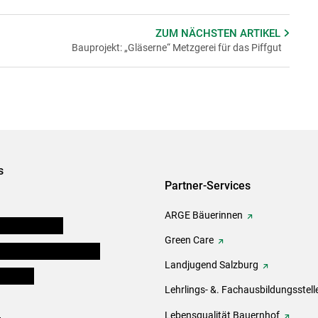
ZUM NÄCHSTEN
ARTIKEL
Bauprojekt: „Gläserne“ Metzgerei für das Piffgut
s
Partner-Services
ARGE Bäuerinnen
auernkammern
Green Care
erinnen und Mitarbeiter
Landjugend Salzburg
er Bauer
Lehrlings- &. Fachausbildungsstell
Lebensqualität Bauernhof