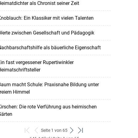
eimatdichter als Chronist seiner Zeit
noblauch: Ein Klassiker mit vielen Talenten
Werte zwischen Gesellschaft und Pädagogik
achbarschaftshilfe als bäuerliche Eigenschaft
in fast vergessener Rupertiwinkler
eimatschriftsteller
Baum macht Schule: Praxisnahe Bildung unter
freiem Himmel
irschen: Die rote Verführung aus heimischen
Gärten
Seite 1 von 65
zum
zurück
weiter
zum