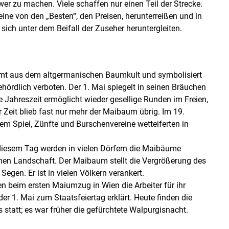
r zu machen. Viele schaffen nur einen Teil der Strecke.
ine von den „Besten“, den Preisen, herunterreißen und in
sich unter dem Beifall der Zuseher heruntergleiten.
mmt aus dem altgermanischen Baumkult und symbolisiert
hördlich verboten. Der 1. Mai spiegelt in seinen Bräuchen
Jahreszeit ermöglicht wieder gesellige Runden im Freien,
r Zeit blieb fast nur mehr der Maibaum übrig. Im 19.
em Spiel, Zünfte und Burschenvereine wetteiferten in
diesem Tag werden in vielen Dörfern die Maibäume
chen Landschaft. Der Maibaum stellt die Vergrößerung des
egen. Er ist in vielen Völkern verankert.
ben beim ersten Maiumzug in Wien die Arbeiter für ihr
er 1. Mai zum Staatsfeiertag erklärt. Heute finden die
tatt; es war früher die gefürchtete Walpurgisnacht.