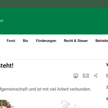
NÖ
OÖ
SBG
STMK
TIROL
VBG
WIEN
Forst
Bio
Förderungen
Recht & Steuer
Betrieb
teht!
D
S
gemeinschaft und ist mit viel Arbeit verbunden.
M