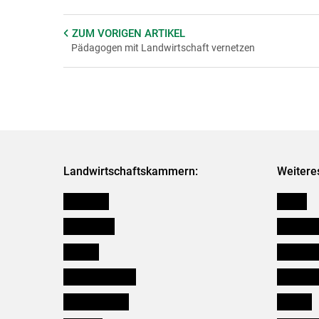
ZUM VORIGEN
ARTIKEL
Pädagogen mit Landwirtschaft vernetzen
Landwirtschaftskammern:
Weitere
Österreich
Presse
Burgenland
Bezirksb
Kärnten
Mitarbeit
Niederösterreich
Salzburg
Oberösterreich
Karriere