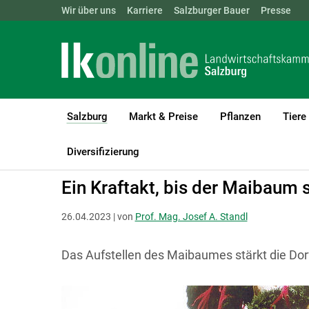
Landwirtschaftskammern:
Wir über uns
Karriere
Salzburger Bauer
ÖSTERREICH
BGLD
Presse
KTN
Salzburg
Markt & Preise
Pflanzen
Tiere
(current)1
LK Salzburg
Salzburg
Salzburger Bauer
Land und Leben
Diversifizierung
Ein Kraftakt, bis der Maibaum s
26.04.2023 | von
Prof. Mag. Josef A. Standl
Das Aufstellen des Maibaumes stärkt die Dorf