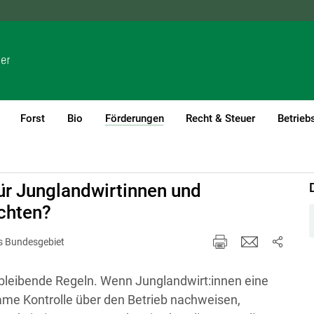
NÖ
OÖ
SBG
STMK
TIROL
VBG
WIEN
Forst
Bio
Förderungen
Recht & Steuer
Betrieb
(current)1
ür Junglandwirtinnen und
achten?
es Bundesgebiet
hbleibende Regeln. Wenn Junglandwirt:innen eine
ame Kontrolle über den Betrieb nachweisen,