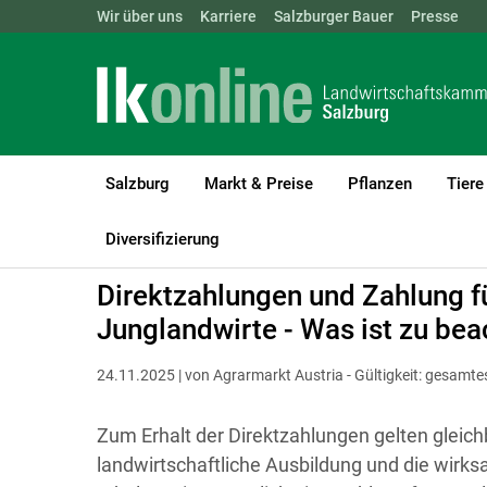
Landwirtschaftskammern:
Wir über uns
Karriere
Salzburger Bauer
ÖSTERREICH
BGLD
Presse
KTN
Salzburg
Markt & Preise
Pflanzen
Tiere
LK Salzburg
Förderungen
Direktzahlungen
Österreichweit
Diversifizierung
Direktzahlungen und Zahlung f
Junglandwirte - Was ist zu be
24.11.2025 | von Agrarmarkt Austria - Gültigkeit: gesamt
Zum Erhalt der Direktzahlungen gelten gleic
landwirtschaftliche Ausbildung und die wirks