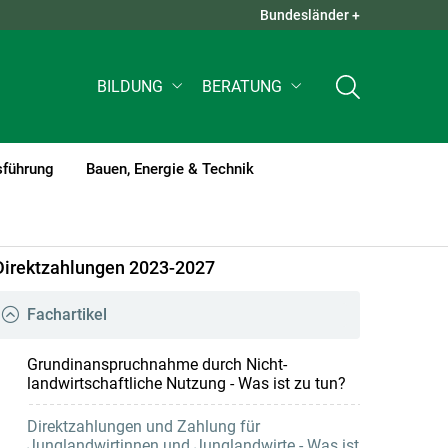
Bundesländer +
QUICK LINKS +
BILDUNG
BERATUNG
sführung
Bauen, Energie & Technik
Direktzahlungen 2023-2027
Fachartikel
Grundinanspruchnahme durch Nicht-
landwirtschaftliche Nutzung - Was ist zu tun?
Direktzahlungen und Zahlung für
Junglandwirtinnen und Junglandwirte - Was ist