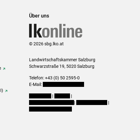
Über uns
© 2026 sbg.lko.at
Landwirtschaftskammer Salzburg
Schwarzstraße 19, 5020 Salzburg
e
Telefon: +43 (0) 50 2595-0
E-Mail:
office@lk-salzburg.at
I)
Impressum
|
Kontakt
|
Datenschutzerklärung
|
Barrierefreiheit
|
Cookie-Einstellungen