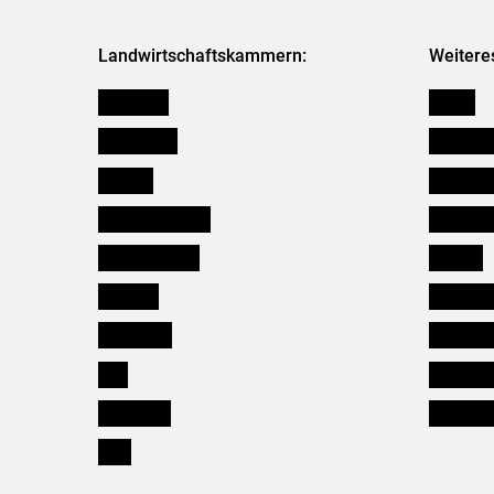
Landwirtschaftskammern:
Weitere
Österreich
Presse
Burgenland
Bezirksb
Kärnten
Mitarbeit
Niederösterreich
Salzburg
Oberösterreich
Karriere
Salzburg
Verbänd
Steiermark
Kleinanz
Tirol
Wildökol
Vorarlberg
Downloa
Wien