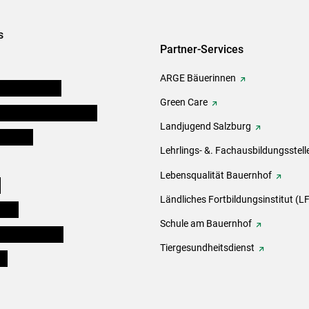
s
Partner-Services
ARGE Bäuerinnen
auernkammern
Green Care
erinnen und Mitarbeiter
Landjugend Salzburg
er Bauer
Lehrlings- &. Fachausbildungsstell
Lebensqualität Bauernhof
e
Ländliches Fortbildungsinstitut (LF
eigen
Schule am Bauernhof
ogisches Forum
Tiergesundheitsdienst
ds