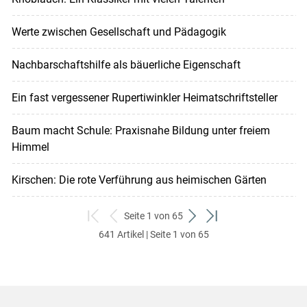
Werte zwischen Gesellschaft und Pädagogik
Nachbarschaftshilfe als bäuerliche Eigenschaft
Ein fast vergessener Rupertiwinkler Heimatschriftsteller
Baum macht Schule: Praxisnahe Bildung unter freiem
Himmel
Kirschen: Die rote Verführung aus heimischen Gärten
Seite 1 von 65
zum
zurück
weiter
zum
641 Artikel | Seite 1 von 65
ersten
zum
zum
letzten
Set
vorigen
nächsten
Set
Set
Set