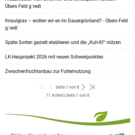
Übers Feld g´redt
Knaulgras – wollen wir es im Dauergrünland? - Übers Feld
g´redt
Späte Sorten gezielt etablieren und die „Kuh-KI“ nützen
LK-Heuprojekt 2026 mit neuen Schwerpunkten
Zwischenfruchtanbau zur Futternutzung
Seite 1 von 8
zum
zurück
weiter
zum
71 Artikel | Seite 1 von 8
ersten
zum
zum
letzten
Set
vorigen
nächsten
Set
Set
Set