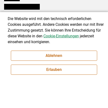
Bezirksbauernkammern
Die Website wird mit den technisch erforderlichen
Über uns
Cookies ausgeführt. Andere Cookies werden nur mit Ihrer
Zustimmung gesetzt. Sie können Ihre Entscheidung für
diese Website in den
Cookie-Einstellungen
jederzeit
© 2026 sbg.lko.at
einsehen und korrigieren.
Landwirtschaftskammer Salzburg
Ablehnen
Schwarzstraße 19, 5020 Salzburg
Telefon: +43 (0) 50 2595-0
Erlauben
E-Mail:
office@lk-salzburg.at
Impressum
|
Kontakt
|
Datenschutzerklärung
|
Barrierefreiheit
|
Cookie-Einstellungen