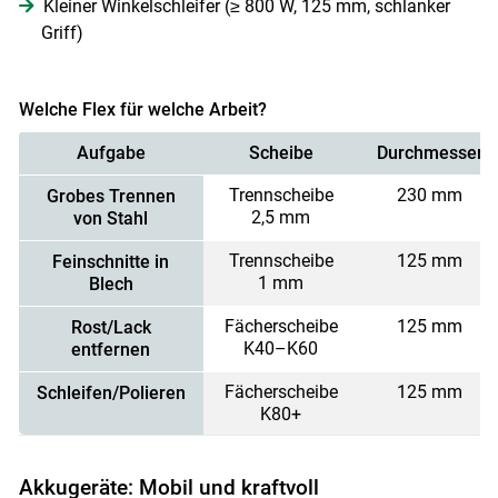
Kleiner Winkelschleifer (≥ 800 W, 125 mm, schlanker
Griff)
Welche Flex für welche Arbeit?
Aufgabe
Scheibe
Durchmesser
Trennscheibe
230 mm
Grobes Trennen
2,5 mm
von Stahl
Trennscheibe
125 mm
Feinschnitte in
1 mm
Blech
Fächerscheibe
125 mm
Rost/Lack
K40–K60
entfernen
Fächerscheibe
125 mm
Schleifen/Polieren
K80+
Akkugeräte: Mobil und kraftvoll