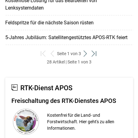
Kostenlose Lösung für das Bearbeiten von
Lenksystemdaten
Feldspritze für die nächste Saison rüsten
5-Jahres Jubiläum: Satellitengestütztes APOS-RTK feiert
Seite 1 von 3
zum
zurück
weiter
zum
28 Artikel | Seite 1 von 3
ersten
zum
zum
letzten
Set
vorigen
nächsten
Set
Set
Set
RTK-Dienst APOS
Freischaltung des RTK-Dienstes APOS
Kostenfrei für die Land- und
Forstwirtschaft. Hier geht's zu allen
Informationen.