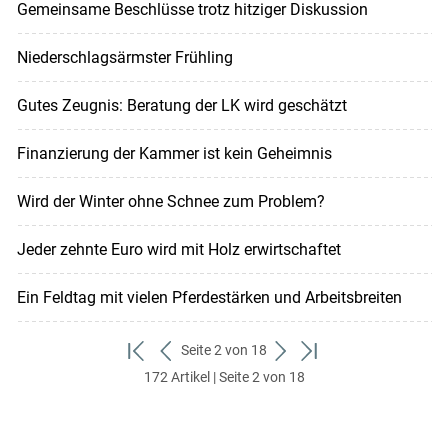
Gemeinsame Beschlüsse trotz hitziger Diskussion
Niederschlagsärmster Frühling
Gutes Zeugnis: Beratung der LK wird geschätzt
Finanzierung der Kammer ist kein Geheimnis
Wird der Winter ohne Schnee zum Problem?
Jeder zehnte Euro wird mit Holz erwirtschaftet
Ein Feldtag mit vielen Pferdestärken und Arbeitsbreiten
Seite 2 von 18
zum
zurück
weiter
zum
172 Artikel | Seite 2 von 18
ersten
zum
zum
letzten
Set
vorigen
nächsten
Set
Set
Set