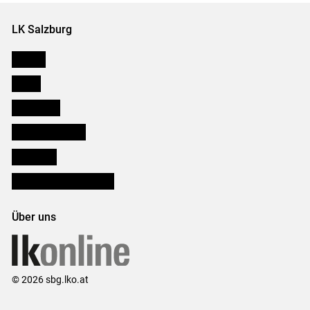
LK Salzburg
Karriere
Presse
Downloads
Salzburger Bauer
lk Planbau
Bezirksbauernkammern
Über uns
© 2026 sbg.lko.at