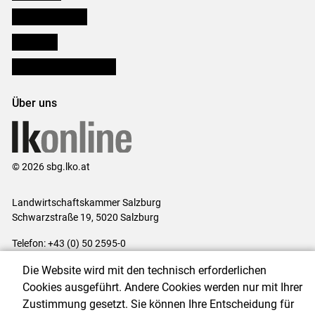
Salzburger Bauer
lk Planbau
Bezirksbauernkammern
Über uns
© 2026 sbg.lko.at
Landwirtschaftskammer Salzburg
Schwarzstraße 19, 5020 Salzburg
Telefon: +43 (0) 50 2595-0
E-Mail:
office@lk-salzburg.at
Die Website wird mit den technisch erforderlichen
Impressum
|
Kontakt
|
Datenschutzerklärung
|
Barrierefreiheit
|
Cookies ausgeführt. Andere Cookies werden nur mit Ihrer
Cookie-Einstellungen
Zustimmung gesetzt. Sie können Ihre Entscheidung für