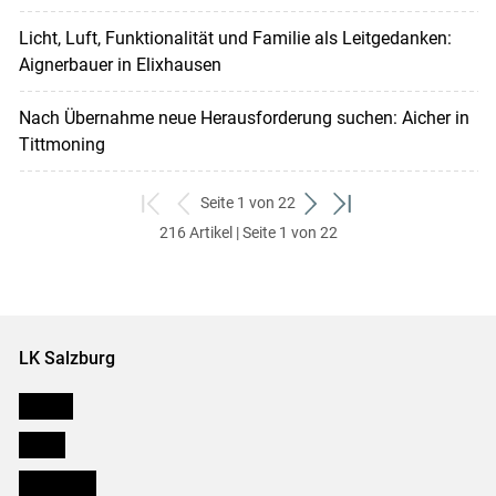
Licht, Luft, Funktionalität und Familie als Leitgedanken:
Aignerbauer in Elixhausen
Nach Übernahme neue Herausforderung suchen: Aicher in
Tittmoning
Seite 1 von 22
zum
zurück
weiter
zum
216 Artikel | Seite 1 von 22
ersten
zum
zum
letzten
Set
vorigen
nächsten
Set
Set
Set
LK Salzburg
Karriere
Presse
Downloads