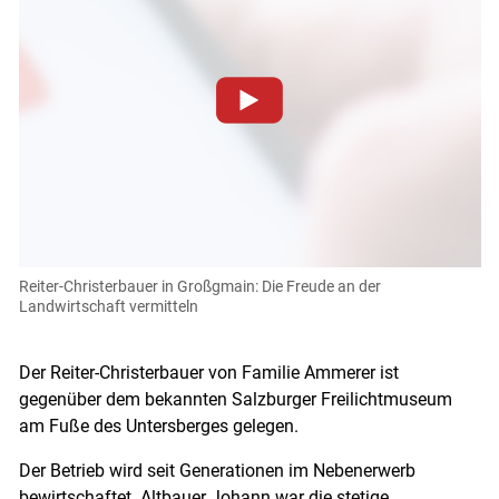
Zum Abspielen von YouTube-Videos auf dieser Website
müssen Cookies gesetzt werden
.
Für weitere Informationen lesen Sie bitte unsere
Datenschutzerklärung
.Sie können Ihre Entscheidung für
diese Website in den Cookie-Einstellungen jederzeit
einsehen und korrigieren
Reiter-Christerbauer in Großgmain: Die Freude an der
Landwirtschaft vermitteln
Cookies Einstellungen
Skip to main content
Akzeptieren
Der Reiter-Christerbauer von Familie Ammerer ist
gegenüber dem bekannten Salzburger Freilichtmuseum
am Fuße des Untersberges gelegen.
Der Betrieb wird seit Generationen im Nebenerwerb
bewirtschaftet. Altbauer Johann war die stetige