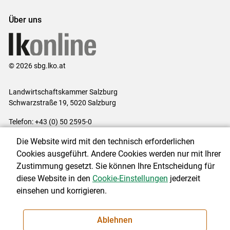
Über uns
© 2026 sbg.lko.at
Landwirtschaftskammer Salzburg
Schwarzstraße 19, 5020 Salzburg
Telefon: +43 (0) 50 2595-0
E-Mail:
office@lk-salzburg.at
Die Website wird mit den technisch erforderlichen
Impressum
|
Kontakt
|
Datenschutzerklärung
|
Barrierefreiheit
|
Cookies ausgeführt. Andere Cookies werden nur mit Ihrer
Cookie-Einstellungen
Zustimmung gesetzt. Sie können Ihre Entscheidung für
diese Website in den
Cookie-Einstellungen
jederzeit
einsehen und korrigieren.
NEWSLETTER
Ablehnen