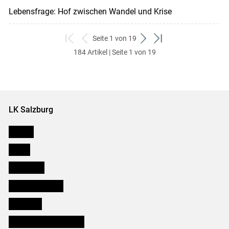
Lebensfrage: Hof zwischen Wandel und Krise
Seite 1 von 19
zum
zurück
weiter
zum
184 Artikel | Seite 1 von 19
ersten
zum
zum
letzten
Set
vorigen
nächsten
Set
Set
Set
LK Salzburg
Karriere
Presse
Downloads
Salzburger Bauer
lk Planbau
Bezirksbauernkammern